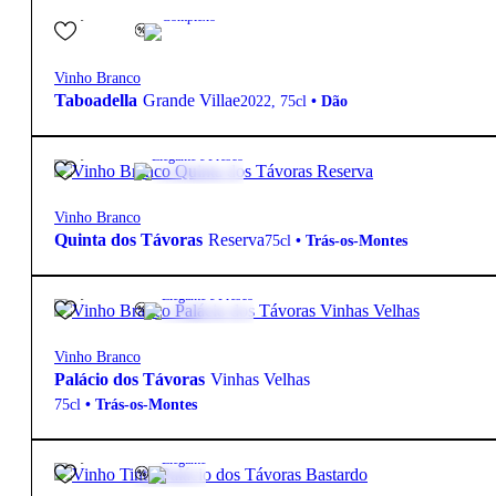
38,40
€
13.5º
Complexo
Vinho Branco
Taboadella
Grande Villae
2022
,
75cl
•
Dão
12,20
€
13º
Elegante e Fresco
Vinho Branco
Quinta dos Távoras
Reserva
75cl
•
Trás-os-Montes
26,15
€
12.5º
Elegante e Fresco
Vinho Branco
Palácio dos Távoras
Vinhas Velhas
75cl
•
Trás-os-Montes
25,15
€
14.5º
Elegante