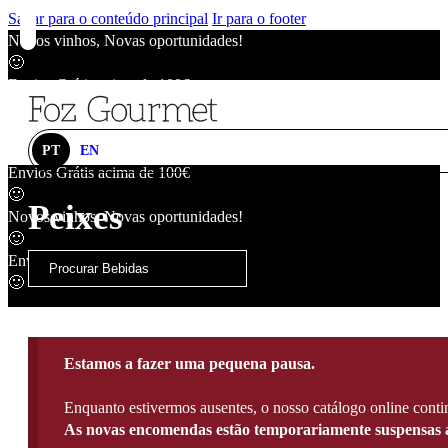
Saltar para o conteúdo principal
Ir para o footer
Novos vinhos, Novas oportunidades!
🙂
Envios Grátis acima de 100€
🙂
Novos vinhos, Novas oportunidades!
🙂
PT
EN
Envios Grátis acima de 100€
🙂
Peixes
Novos vinhos, Novas oportunidades!
🙂
Envios Grátis acima de 100€
🙂
Estamos a fazer uma pequena pausa.
Enquanto estivermos ausentes, o nosso catálogo online contin
As novas encomendas estão temporariamente suspensas a