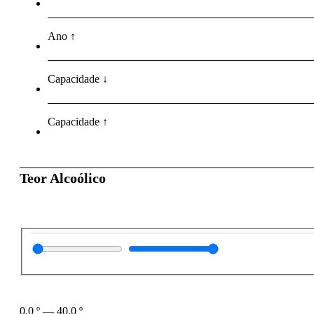
Ano ↑
Capacidade ↓
Capacidade ↑
Teor Alcoólico
0.0
º
—
40.0
º