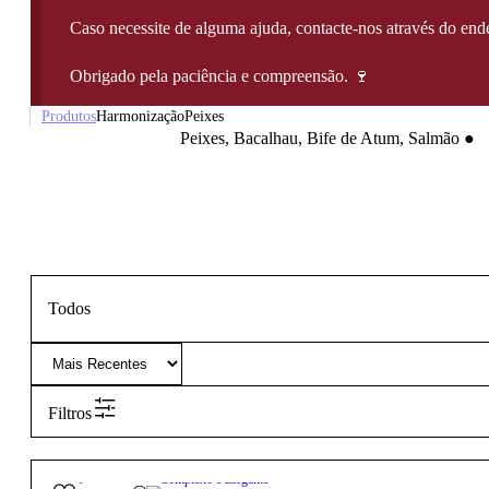
Caso necessite de alguma ajuda, contacte-nos através do e
Obrigado pela paciência e compreensão. 🍷
Produtos
Harmonização
Peixes
Peixes, Bacalhau, Bife de Atum, Salmão
●
Todos
Filtros
17,75
€
13.5º
Complexo e Elegante