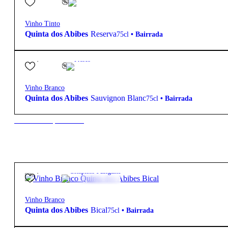
Vinho Tinto
Quinta dos Abibes
Reserva
75cl
•
Bairrada
15,85
€
12.5º
Fresco
Vinho Branco
Quinta dos Abibes
Sauvignon Blanc
75cl
•
Bairrada
New to our products?
29,90
€
13º
Complexo e Elegante
Vinho Branco
Quinta dos Abibes
Bical
75cl
•
Bairrada