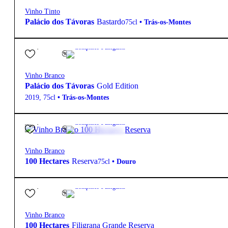
Vinho Tinto
Palácio dos Távoras
Bastardo
75cl
•
Trás-os-Montes
95,10
€
12.5º
Complexo e Elegante
Vinho Branco
Palácio dos Távoras
Gold Edition
2019
,
75cl
•
Trás-os-Montes
13,75
€
13.5º
Complexo e Elegante
Vinho Branco
100 Hectares
Reserva
75cl
•
Douro
18,10
€
13.5º
Complexo e Elegante
Vinho Branco
100 Hectares
Filigrana Grande Reserva