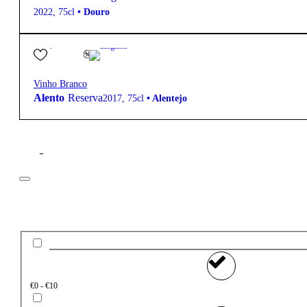
2022
,
75cl
•
Douro
14,40
€
12.5º
Elegante
Vinho Branco
Alento
Reserva
2017
,
75cl
•
Alentejo
Filtros
Preço
€0 - €10