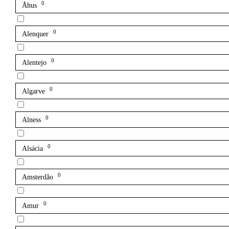
0
Åhus
0
Alenquer
0
Alentejo
0
Algarve
0
Alness
0
Alsácia
0
Amsterdão
0
Amur