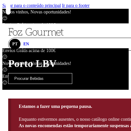
Saltar para o conteúdo principal
Ir para o footer
Novos vinhos, Novas oportunidades!
🙂
Envios Grátis acima de 100€
🙂
Novos vinhos, Novas oportunidades!
🙂
PT
EN
Envios Grátis acima de 100€
🙂
Porto LBV
Novos vinhos, Novas oportunidades!
🙂
Envios Grátis acima de 100€
🙂
Estamos a fazer uma pequena pausa.
Enquanto estivermos ausentes, o nosso catálogo online contin
As novas encomendas estão temporariamente suspensas a