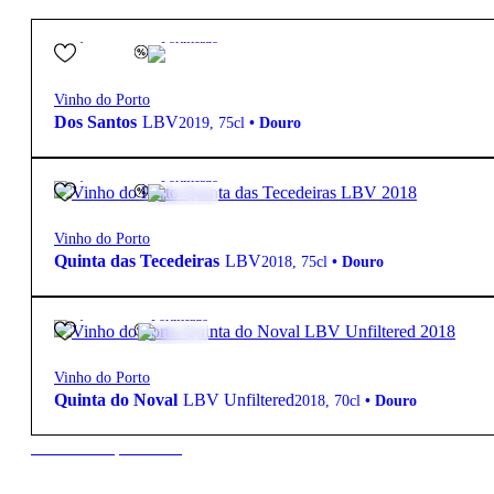
23,90
€
19.5º
Fortificado
Vinho do Porto
Dos Santos
LBV
2019
,
75cl
•
Douro
19,95
€
19.5º
Fortificado
Vinho do Porto
Quinta das Tecedeiras
LBV
2018
,
75cl
•
Douro
21,50
€
20º
Fortificado
Vinho do Porto
Quinta do Noval
LBV Unfiltered
2018
,
70cl
•
Douro
New to our products?