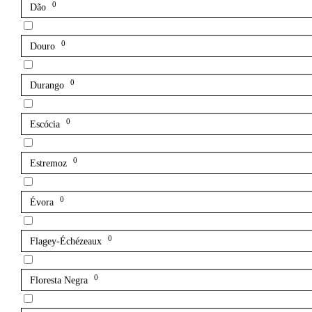
0
Dão
0
Douro
0
Durango
0
Escócia
0
Estremoz
0
Évora
0
Flagey-Échézeaux
0
Floresta Negra