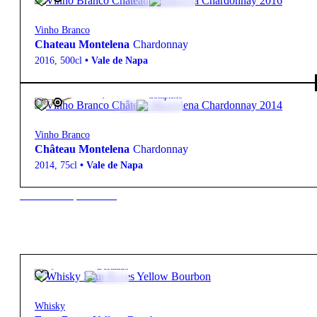
Vinho Branco
Chateau Montelena
Chardonnay
2016
,
500cl
•
Vale de Napa
125,00
€
13º
Complexo
FREE
Vinho Branco
Château Montelena
Chardonnay
2014
,
75cl
•
Vale de Napa
New to our products?
22,45
€
40º
Destilado
Whisky