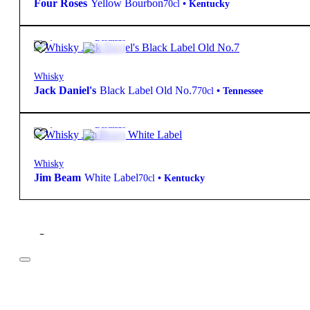
Four Roses
Yellow Bourbon
70cl
•
Kentucky
25,95
€
40º
Destilado
Whisky
Jack Daniel's
Black Label Old No.7
70cl
•
Tennessee
19,85
€
43º
Destilado
Whisky
Jim Beam
White Label
70cl
•
Kentucky
Filtros
Preço