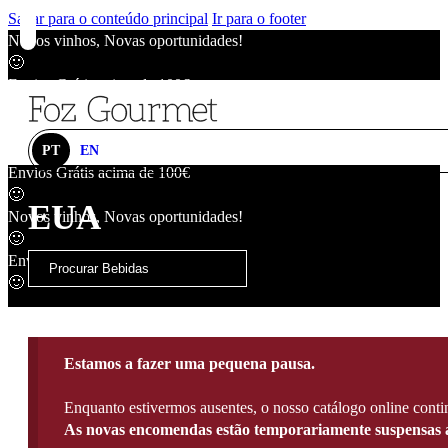
Saltar para o conteúdo principal
Ir para o footer
Novos vinhos, Novas oportunidades!
🙂
Envios Grátis acima de 100€
🙂
Novos vinhos, Novas oportunidades!
🙂
PT
EN
Envios Grátis acima de 100€
🙂
EUA
Novos vinhos, Novas oportunidades!
🙂
Envios Grátis acima de 100€
🙂
Estamos a fazer uma pequena pausa.
Enquanto estivermos ausentes, o nosso catálogo online contin
As novas encomendas estão temporariamente suspensas a