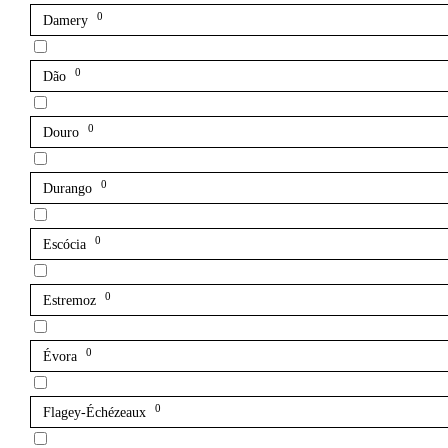
0
Damery
0
Dão
0
Douro
0
Durango
0
Escócia
0
Estremoz
0
Évora
0
Flagey-Échézeaux