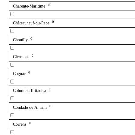
0
Charente-Maritime
0
Châteauneuf-du-Pape
0
Chouilly
0
Clermont
0
Cognac
0
Colúmbia Britânica
0
Condado de Antrim
0
Correns