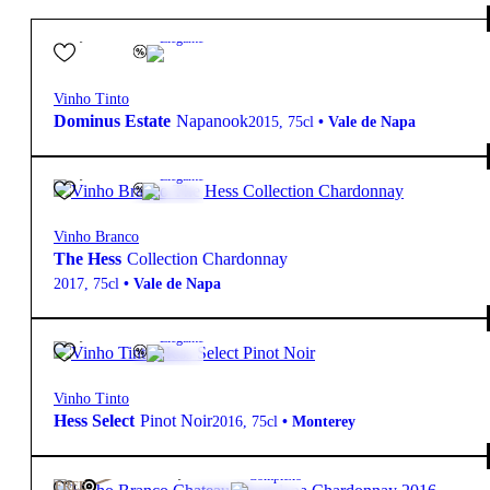
99,50
€
14.5º
Elegante
Vinho Tinto
Dominus Estate
Napanook
2015
,
75cl
•
Vale de Napa
19,90
€
14.2º
Elegante
Vinho Branco
The Hess
Collection Chardonnay
2017
,
75cl
•
Vale de Napa
19,90
€
14.1º
Elegante
Vinho Tinto
Hess Select
Pinot Noir
2016
,
75cl
•
Monterey
1 545,00
€
13º
Complexo
FREE