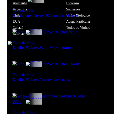
Alemanha
Licoroso
Argentina
Sauternes
Vinho do Porto
Dos Santos
Chile
Tawny 20 Anos
Vinho Biológico
75cl
•
Douro
EUA
Adega Particular
20º
44,00
Canadá
€
Todos os Vinhos
Fortificado
Internacionais
Vinho do Porto
Kopke
20 Anos White
37.5cl
•
Douro
20º
53,85
€
Fortificado
Vinho do Porto
Kopke
20 Anos Tawny
75cl
•
Douro
20º
32,50
€
Fortificado
Vinho do Porto