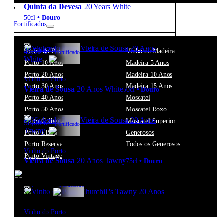
Quinta da Devesa
20 Years White
50cl
•
Douro
Fortificados
20º
49,50
€
Vinho do Porto
Vinho da Madeira
Fortificado
Porto 10 Anos
Madeira 5 Anos
Porto 20 Anos
Madeira 10 Anos
Vinho do Porto
Porto 30 Anos
Madeira 15 Anos
Vieira de Sousa
20 Anos White
50cl
•
Douro
Porto 40 Anos
Moscatel
Porto 50 Anos
Moscatel Roxo
Porto Colheita
Moscatel Superior
20º
58,00
€
Fortificado
Porto LBV
Generosos
Porto Reserva
Todos os Generosos
Vinho do Porto
Porto Vintage
Vieira de Sousa
20 Anos Tawny
75cl
•
Douro
19.5º
50,85
€
Fortificado
Vinho do Porto