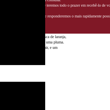
té 14/08/2026
, altura em que teremos todo o prazer em recebê-lo de vo
ndereço info@fozgourmet.com e responderemos o mais rapidamente possí
0 Anos oferecem notas de casca de laranja,
edoso, com um final leve como uma pluma.
das tranquilas antes de dormir, e um