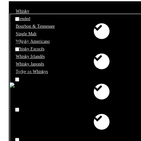
Whisky
Blended
Bourbon & Tennessee
Single Malt
Whisky Americano
€0 - €10
Whisky Escocês
Whisky Irlandês
Whisky Japonês
Todos os Whiskys
€10 - €25
€25 - €50
€50 - €100