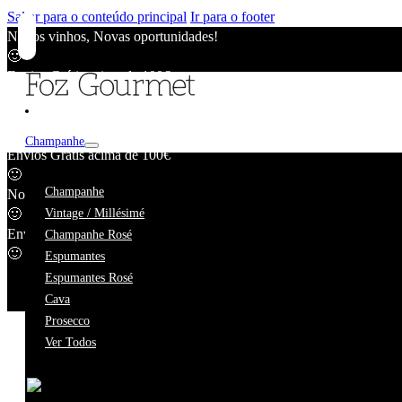
Saltar para o conteúdo principal
Ir para o footer
Novos vinhos, Novas oportunidades!
🙂
Envios Grátis acima de 100€
🙂
Novos vinhos, Novas oportunidades!
🙂
Champanhe
Envios Grátis acima de 100€
🙂
20 Anos
Champanhe
Novos vinhos, Novas oportunidades!
🙂
Vintage / Millésimé
Envios Grátis acima de 100€
Champanhe Rosé
🙂
Espumantes
Espumantes Rosé
Cava
Prosecco
Ver Todos
Estamos a fazer uma pequena pausa.
Enquanto estivermos ausentes, o nosso catálogo online contin