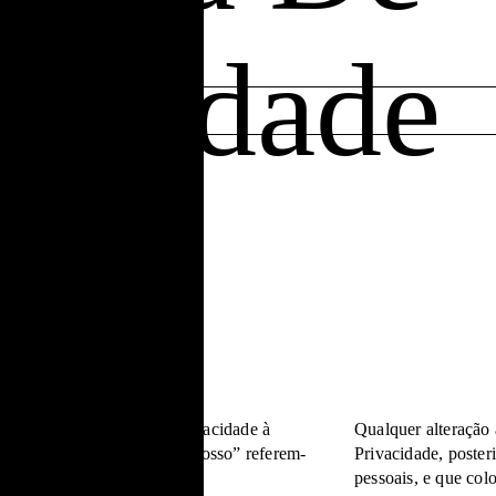
vacidade
o
rências nesta Política de Privacidade à
Qualquer alteração 
urmet”, “nós”, “nos” ou “nosso” referem-
Privacidade, poster
re Foz, unipessoal lda.
pessoais, e que col