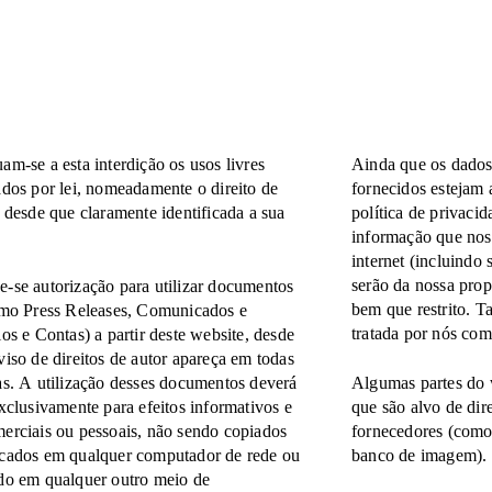
am-se a esta interdição os usos livres
Ainda que os dados
ados por lei, nomeadamente o direito de
fornecidos estejam 
, desde que claramente identificada a sua
política de privaci
informação que nos
internet (incluindo 
serão da nossa prop
-se autorização para utilizar documentos
bem que restrito. T
omo Press Releases, Comunicados e
tratada por nós com
ios e Contas) a partir deste website, desde
viso de direitos de autor apareça em todas
as. A utilização desses documentos deverá
Algumas partes do 
exclusivamente para efeitos informativos e
que são alvo de dir
erciais ou pessoais, não sendo copiados
fornecedores (como
cados em qualquer computador de rede ou
banco de imagem).
do em qualquer outro meio de