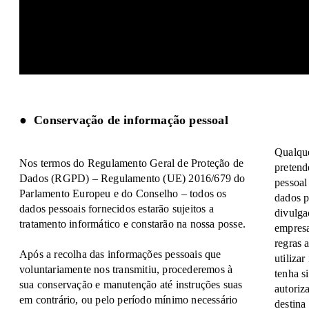
o informar devidamente os utilizadores de como o
website funciona e como a sua informação pessoal
é tratada.
Conservação de informação pessoal
Qualque
Nos termos do Regulamento Geral de Proteção de
pretend
Dados (RGPD) – Regulamento (UE) 2016/679 do
pessoal
Parlamento Europeu e do Conselho – todos os
dados p
dados pessoais fornecidos estarão sujeitos a
divulga
tratamento informático e constarão na nossa posse.
empresa
regras 
Após a recolha das informações pessoais que
utilizar
voluntariamente nos transmitiu, procederemos à
tenha s
sua conservação e manutenção até instruções suas
autoriz
em contrário, ou pelo período mínimo necessário
destina