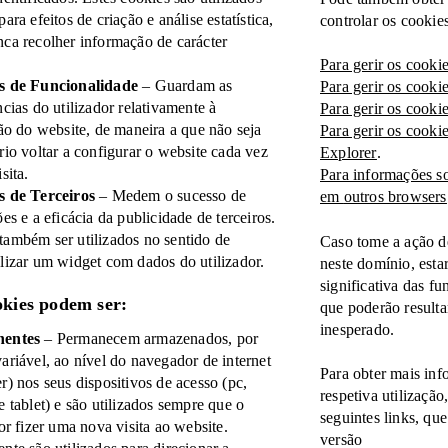
ara efeitos de criação e análise estatística,
controlar os cookie
ca recolher informação de carácter
.
Para gerir os cook
s de Funcionalidade
– Guardam as
Para gerir os cook
ncias do utilizador relativamente à
Para gerir os cook
ção do website, de maneira a que não seja
Para gerir os cook
rio voltar a configurar o website cada vez
Explorer
.
sita.
Para informações s
s de Terceiros
– Medem o sucesso de
em
outros browsers
ões e a eficácia da publicidade de terceiros.
ambém ser utilizados no sentido de
Caso tome a ação d
lizar um widget com dados do utilizador.
neste domínio, estar
significativa das fu
okies podem ser:
que poderão result
inesperado.
entes
– Permanecem armazenados, por
ariável, ao nível do navegador de internet
Para obter mais inf
r) nos seus dispositivos de acesso (pc,
respetiva utilizaçã
e tablet) e são utilizados sempre que o
seguintes links, qu
dor fizer uma nova visita ao website.
versão