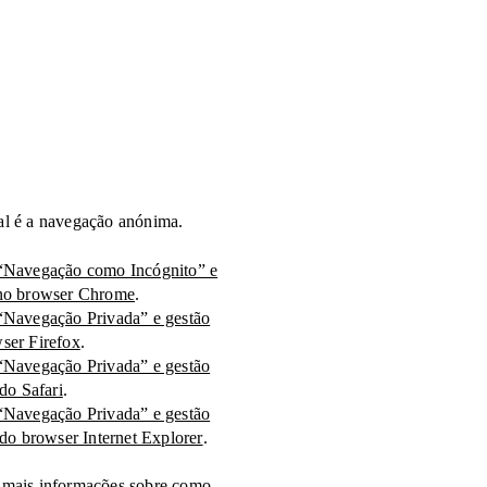
l é a navegação anónima.
 “Navegação como Incógnito” e
 no browser Chrome
.
“Navegação Privada” e gestão
ser Firefox
.
“Navegação Privada” e gestão
 do Safari
.
“Navegação Privada” e gestão
 do browser Internet Explorer
.
 mais informações sobre como