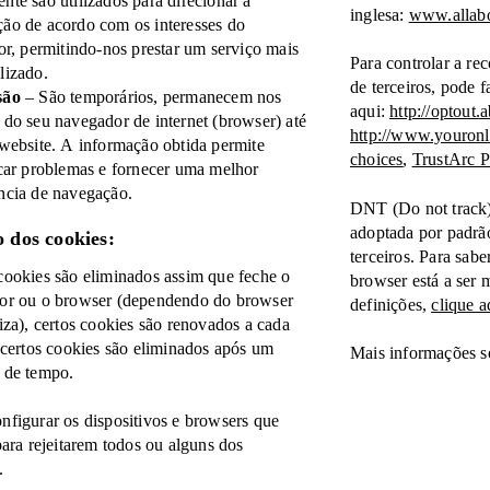
nte são utilizados para direcionar a
inglesa:
www.allabo
ão de acordo com os interesses do
dor, permitindo-nos prestar um serviço mais
Para controlar a re
lizado.
de terceiros, pode f
são
– São temporários, permanecem nos
aqui:
http://optout.
 do seu navegador de internet (browser) até
http://www.youronl
 website. A informação obtida permite
choices
,
TrustArc 
icar problemas e fornecer uma melhor
ncia de navegação.
DNT (Do not track
adoptada por padrã
 dos cookies:
terceiros. Para sab
cookies são eliminados assim que feche o
browser está a ser m
or ou o browser (dependendo do browser
definições,
clique a
liza), certos cookies são renovados a cada
e certos cookies são eliminados após um
Mais informações s
 de tempo.
nfigurar os dispositivos e browsers que
 para rejeitarem todos ou alguns dos
.