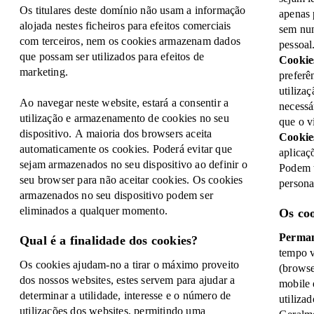
Os titulares deste domínio não usam a informação
apenas p
alojada nestes ficheiros para efeitos comerciais
sem nun
com terceiros, nem os cookies armazenam dados
pessoal
que possam ser utilizados para efeitos de
Cookie
marketing.
preferê
utiliza
Ao navegar neste website, estará a consentir a
necessá
utilização e armazenamento de cookies no seu
que o vi
dispositivo. A maioria dos browsers aceita
Cookie
automaticamente os cookies. Poderá evitar que
aplicaç
sejam armazenados no seu dispositivo ao definir o
Podem t
seu browser para não aceitar cookies. Os cookies
persona
armazenados no seu dispositivo podem ser
eliminados a qualquer momento.
Os co
Perman
Qual é a finalidade dos cookies?
tempo v
Os cookies ajudam-no a tirar o máximo proveito
(browse
dos nossos websites, estes servem para ajudar a
mobile 
determinar a utilidade, interesse e o número de
utiliza
utilizações dos websites, permitindo uma