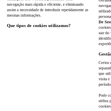
Geralme
navegação mais rápida e eficiente, e eliminando
navegaç
assim a necessidade de introduzir repetidamente as
utiliza
mesmas informações.
persona
De Ses
Que tipos de cookies utilizamos?
cookies
sair do
identif
experiê
Gestão
Certos 
separad
que uti
visita 
período
Pode co
utiliza
cookies