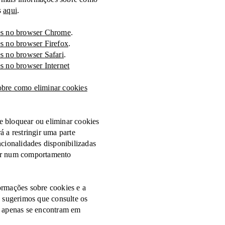
s
aqui
.
ies no browser
Chrome
.
ies no browser
Firefox
.
ies no browser
Safari
.
ies no browser
Internet
obre como eliminar cookies
e bloquear ou eliminar cookies
á a restringir uma parte
ncionalidades disponibilizadas
ar num comportamento
ormações sobre cookies e a
o, sugerimos que consulte os
e apenas se encontram em