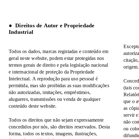
Direitos de Autor e Propriedade
Industrial
Exceptu
Todos os dados, marcas registadas e conteúdo em
autoriz
geral neste website, podem estar protegidas nos
citação
termos gerais de direito e pela legislação nacional
origem.
e internacional de proteção da Propriedade
Intelectual. A reprodução para uso pessoal é
Concede
permitida, mas são proibidas as suas modificações
(tais c
não autorizadas, imitações, empréstimos,
Relatór
alugueres, transmissões ou venda de qualquer
que o a
conteúdo deste website.
as cópi
servir 
Todos os direitos que não sejam expressamente
não com
concedidos por nós, são direitos reservados. Desta
ou colo
forma, todos os textos, imagens, ilustrações,
difundi