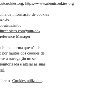
utcookies.org
,
https://www.aboutcookies.org
colha de informação de cookies
aze-lo
aboutads.info
,
inechoices.com/your-ad-
Preference Manager
) é uma norma que não é
o por muitos dos cookies de
er se a navegação no seu
onitorizada e alterar as suas
qui
.
obre os
Cookies utilizados
.