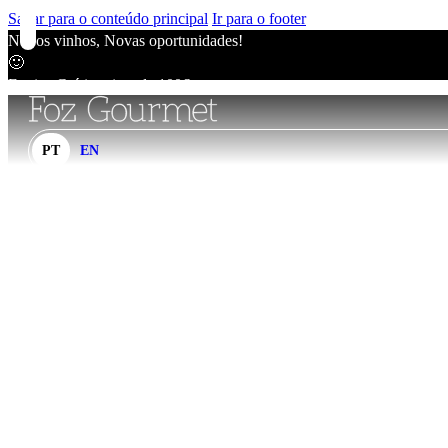
Saltar para o conteúdo principal
Ir para o footer
Novos vinhos, Novas oportunidades!
🙂
Agora ou
Envios Grátis acima de 100€
🙂
Novos vinhos, Novas oportunidades!
Nunca
🙂
PT
EN
Envios Grátis acima de 100€
🙂
Novos vinhos, Novas oportunidades!
🙂
Envios Grátis acima de 100€
🙂