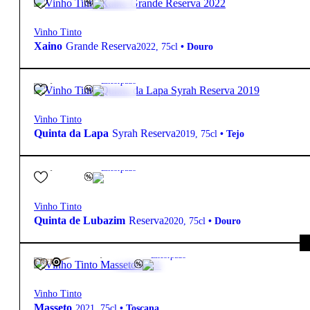
Vinho Tinto
Xaino
Grande Reserva
2022
,
75cl
•
Douro
12,60
€
14.5º
Encorpado
Vinho Tinto
Quinta da Lapa
Syrah Reserva
2019
,
75cl
•
Tejo
22,00
€
15.2º
Encorpado
Vinho Tinto
Quinta de Lubazim
Reserva
2020
,
75cl
•
Douro
799,00
€
15.5º
Encorpado
FREE
Vinho Tinto
Masseto
2021
,
75cl
•
Toscana