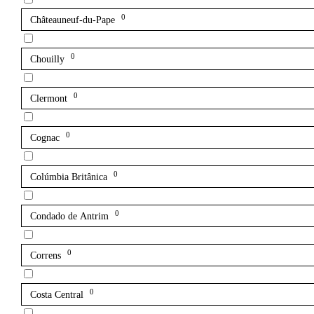
0
Châteauneuf-du-Pape
0
Chouilly
0
Clermont
0
Cognac
0
Colúmbia Britânica
0
Condado de Antrim
0
Correns
0
Costa Central