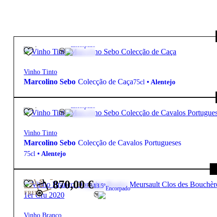
95,00
€
13.5º
Encorpado
Vinho Tinto
Marcolino Sebo
Colecção de Caça
75cl
•
Alentejo
95,00
€
13.5º
Encorpado
Vinho Tinto
Marcolino Sebo
Colecção de Cavalos Portugueses
75cl
•
Alentejo
870,00
€
13.5º
Encorpado
FREE
Vinho Branco