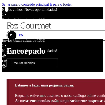
Saltar para o conteúdo principal
Ir para o footer
Novos vinhos, Novas oportunidades!
🙂
Envios Grátis acima de 100€
🙂
Novos vinhos, Novas oportunidades!
🙂
PT
EN
Envios Grátis acima de 100€
🙂
Encorpado
Novos vinhos, Novas oportunidades!
🙂
Envios Grátis acima de 100€
🙂
Estamos a fazer uma pequena pausa.
Enquanto estivermos ausentes, o nosso catálogo online contin
As novas encomendas estão temporariamente suspensas a