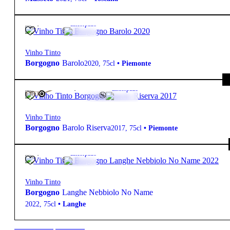
66,20
€
14º
Encorpado
Vinho Tinto
Borgogno
Barolo
2020
,
75cl
•
Piemonte
210,50
€
14.5º
Encorpado
FREE
Vinho Tinto
Borgogno
Barolo Riserva
2017
,
75cl
•
Piemonte
39,70
€
14º
Encorpado
Vinho Tinto
Borgogno
Langhe Nebbiolo No Name
2022
,
75cl
•
Langhe
New to our products?