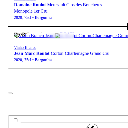
Domaine Roulot
Meursault Clos des Bouchères
Monopole 1er Cru
2020
,
75cl
•
Borgonha
625,00
€
13º
Encorpado
FREE
Vinho Branco
Jean-Marc Roulot
Corton-Charlemagne Grand Cru
2020
,
75cl
•
Borgonha
Filtros
Preço