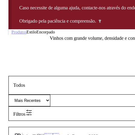
Caso necessite de alguma ajuda, contacte-nos através do e
Obrigado pela paciência e compreensão. 🍷
Produtos
Estilo
Encorpado
Vinhos com grande volume, densidade e conc
Todos
Filtros
33,70
€
14.9º
Encorpado