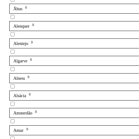
0
Åhus
0
Alenquer
0
Alentejo
0
Algarve
0
Alness
0
Alsácia
0
Amsterdão
0
Amur