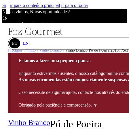
Saltar para o conteúdo principal
Ir para o footer
Novos vinhos, Novas oportunidades!
🙂
Envios Grátis acima de 100€
🙂
Novos vinhos, Novas oportunidades!
🙂
PT
EN
Envios Grátis acima de 100€
Produtos
Vinho
Vinho Branco
Vinho Branco Pó de Poeira 2015, 75cl
|
|
|
🙂
Estamos a fazer uma pequena pausa.
Novos vinhos, Novas oportunidades!
🙂
Enquanto estivermos ausentes, o nosso catálogo online contin
Envios Grátis acima de 100€
As novas encomendas estão temporariamente suspensas a
🙂
Caso necessite de alguma ajuda, contacte-nos através do e
Obrigado pela paciência e compreensão. 🍷
Vinho Branco
Pó de Poeira