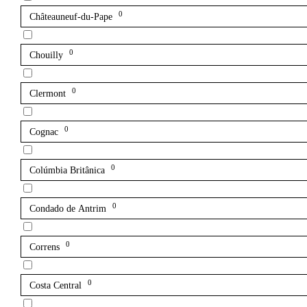
0
Châteauneuf-du-Pape
0
Chouilly
0
Clermont
0
Cognac
0
Colúmbia Britânica
0
Condado de Antrim
0
Correns
0
Costa Central