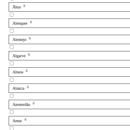
0
Åhus
0
Alenquer
0
Alentejo
0
Algarve
0
Alness
0
Alsácia
0
Amsterdão
0
Amur