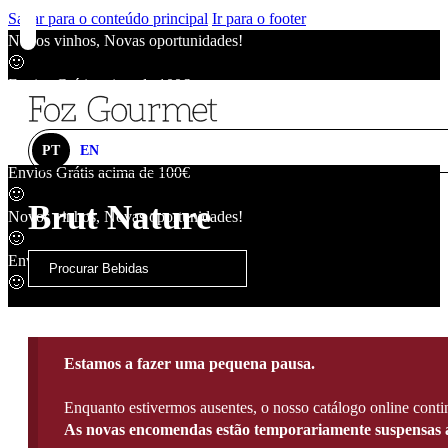
Saltar para o conteúdo principal
Ir para o footer
Novos vinhos, Novas oportunidades!
🙂
Envios Grátis acima de 100€
🙂
Novos vinhos, Novas oportunidades!
🙂
PT
EN
Envios Grátis acima de 100€
🙂
Brut Nature
Novos vinhos, Novas oportunidades!
🙂
Envios Grátis acima de 100€
🙂
Estamos a fazer uma pequena pausa.
Enquanto estivermos ausentes, o nosso catálogo online contin
As novas encomendas estão temporariamente suspensas a