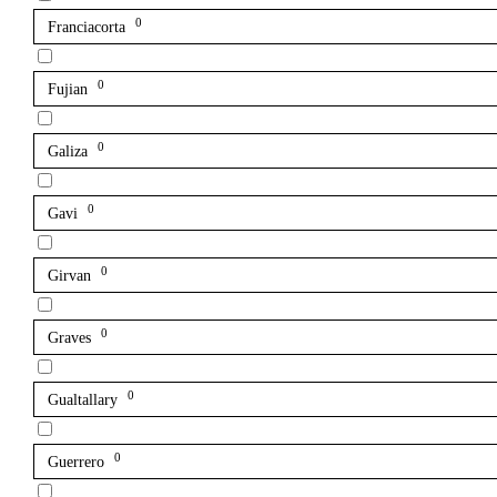
0
Franciacorta
0
Fujian
0
Galiza
0
Gavi
0
Girvan
0
Graves
0
Gualtallary
0
Guerrero