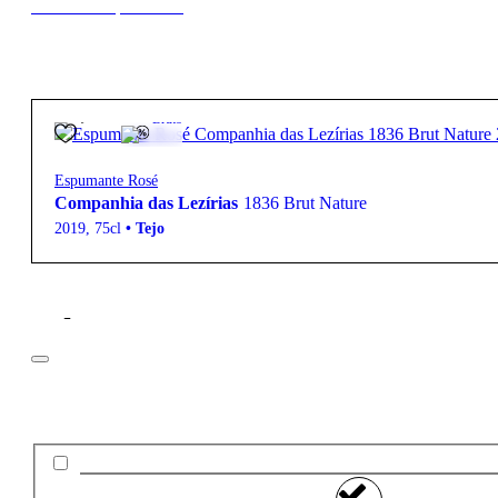
New to our products?
32,50
€
12º
Bruto
Espumante Rosé
Companhia das Lezírias
1836 Brut Nature
2019
,
75cl
•
Tejo
Filtros
Preço