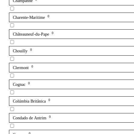
Champanhe
0
Charente-Maritime
0
Châteauneuf-du-Pape
0
Chouilly
0
Clermont
0
Cognac
0
Colúmbia Britânica
0
Condado de Antrim
0