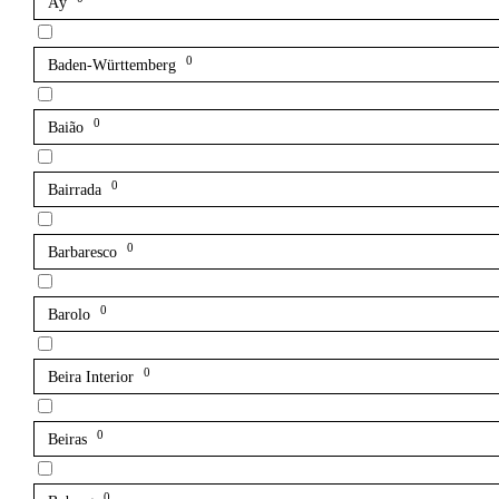
Aÿ
0
Baden-Württemberg
0
Baião
0
Bairrada
0
Barbaresco
0
Barolo
0
Beira Interior
0
Beiras
0