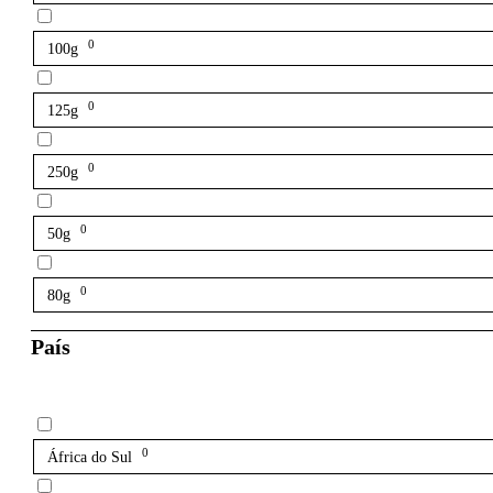
0
100g
0
125g
0
250g
0
50g
0
80g
País
0
África do Sul