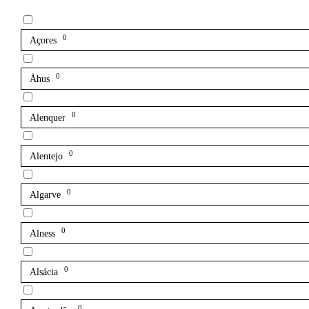
0
Açores
0
Åhus
0
Alenquer
0
Alentejo
0
Algarve
0
Alness
0
Alsácia
0