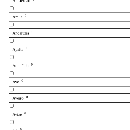
Amsterdão
0
Amur
0
Andaluzia
0
Apalta
0
Aquitânia
0
Ave
0
Aveiro
0
Avize
0