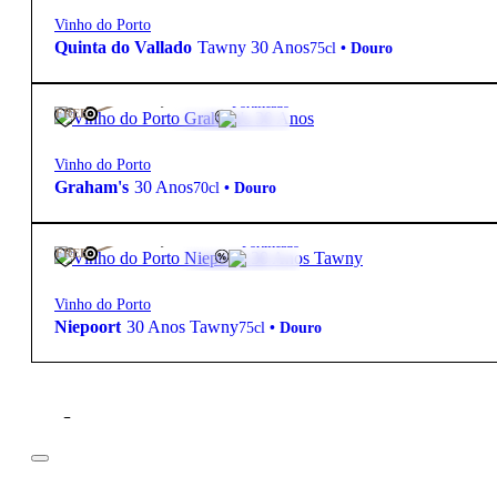
Vinho do Porto
Quinta do Vallado
Tawny 30 Anos
75cl
•
Douro
109,00
€
20º
Fortificado
FREE
Vinho do Porto
Graham's
30 Anos
70cl
•
Douro
138,00
€
20.5º
Fortificado
FREE
Vinho do Porto
Niepoort
30 Anos Tawny
75cl
•
Douro
Filtros
Preço