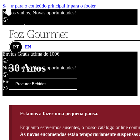
Saltar para o conteúdo principal
Ir para o footer
Novos vinhos, Novas oportunidades!
🙂
Envios Grátis acima de 100€
🙂
Novos vinhos, Novas oportunidades!
🙂
PT
EN
Envios Grátis acima de 100€
🙂
30 Anos
Novos vinhos, Novas oportunidades!
🙂
Envios Grátis acima de 100€
🙂
Estamos a fazer uma pequena pausa.
Enquanto estivermos ausentes, o nosso catálogo online contin
As novas encomendas estão temporariamente suspensas a