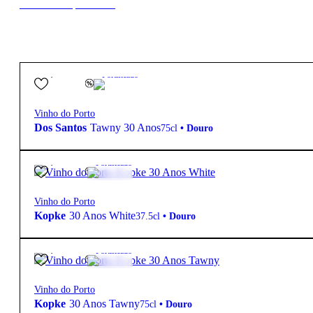
New to our products?
84,40
€
19.8º
Fortificado
Vinho do Porto
Dos Santos
Tawny 30 Anos
75cl
•
Douro
79,95
€
20º
Fortificado
Vinho do Porto
Kopke
30 Anos White
37.5cl
•
Douro
99,50
€
20º
Fortificado
Vinho do Porto
Kopke
30 Anos Tawny
75cl
•
Douro