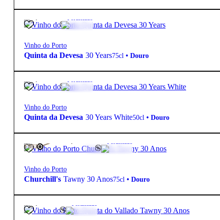
71,50
€
20º
Fortificado
Vinho do Porto
Quinta da Devesa
30 Years
75cl
•
Douro
56,50
€
20º
Fortificado
Vinho do Porto
Quinta da Devesa
30 Years White
50cl
•
Douro
118,75
€
19.5º
Fortificado
FREE
Vinho do Porto
Churchill's
Tawny 30 Anos
75cl
•
Douro
63,85
€
19.5º
Fortificado