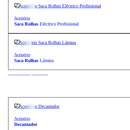
Acessório
Saca Rolhas
Eléctrico Profissional
5,35
€
Acessório
Saca Rolhas
Lámina
New to our products?
19,95
€
Acessório
Decantador