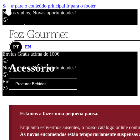
Saltar para o conteúdo principal
Ir para o footer
Novos vinhos, Novas oportunidades!
🙂
Envios Grátis acima de 100€
🙂
Novos vinhos, Novas oportunidades!
🙂
PT
EN
Envios Grátis acima de 100€
🙂
Acessório
Novos vinhos, Novas oportunidades!
🙂
Envios Grátis acima de 100€
🙂
Estamos a fazer uma pequena pausa.
Enquanto estivermos ausentes, o nosso catálogo online contin
As novas encomendas estão temporariamente suspensas a