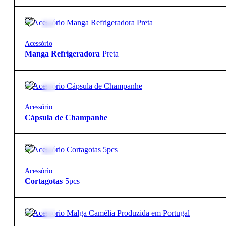
5,50
€
Acessório
Manga Refrigeradora
Preta
4,75
€
Acessório
Cápsula de Champanhe
3,95
€
Acessório
Cortagotas
5pcs
8,70
€