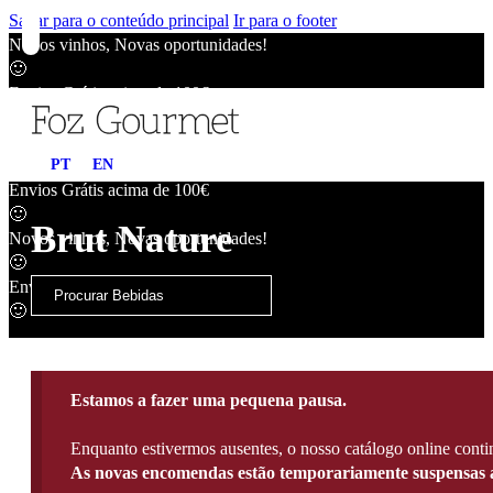
Saltar para o conteúdo principal
Ir para o footer
Novos vinhos, Novas oportunidades!
🙂
Envios Grátis acima de 100€
🙂
Novos vinhos, Novas oportunidades!
PT
EN
🙂
Envios Grátis acima de 100€
🙂
Brut Nature
Novos vinhos, Novas oportunidades!
🙂
Envios Grátis acima de 100€
🙂
Estamos a fazer uma pequena pausa.
Enquanto estivermos ausentes, o nosso catálogo online contin
As novas encomendas estão temporariamente suspensas a