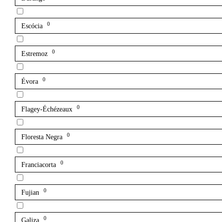
0
Escócia
0
Estremoz
0
Évora
0
Flagey-Échézeaux
0
Floresta Negra
0
Franciacorta
0
Fujian
0
Galiza