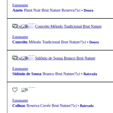
Espumante
Aneto
Pinot Noir Brut Nature Reserva
75cl
•
Douro
13º
27,50
€
Bruto
Espumante
Conceito
Método Tradicional Brut Nature
75cl
•
Douro
12º
11,80
€
Bruto
Espumante
Sidónio de Sousa
Branco Brut Nature
75cl
•
Bairrada
12º
19,90
€
Bruto
Espumante
Colinas
Reserva Cuvée Brut Nature
75cl
•
Bairrada