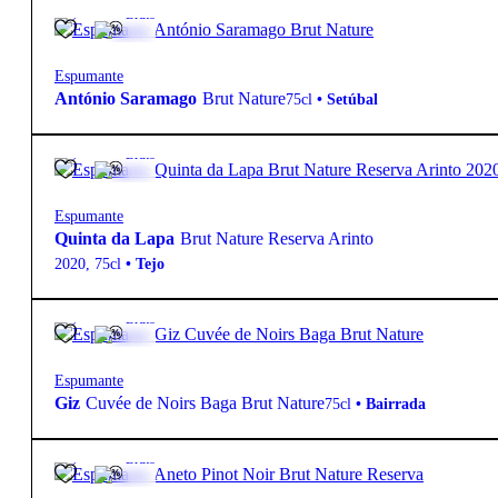
12º
21,35
€
Bruto
Espumante
António Saramago
Brut Nature
75cl
•
Setúbal
12º
15,70
€
Bruto
Espumante
Quinta da Lapa
Brut Nature Reserva Arinto
2020
,
75cl
•
Tejo
12º
32,50
€
Bruto
Espumante
Giz
Cuvée de Noirs Baga Brut Nature
75cl
•
Bairrada
13º
27,70
€
Bruto