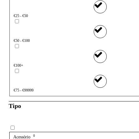
€25 - €50
€50 - €100
€100+
€75 - €99999
Tipo
0
Acessório