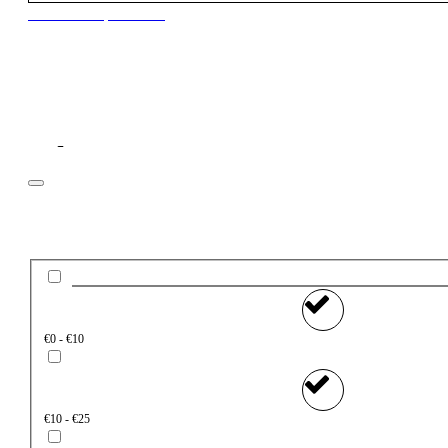
New to our products?
Filtros
Preço
€0 - €10
€10 - €25