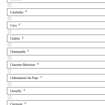
0
Catalunha
0
Cava
0
Chablis
0
Champanhe
0
Charente-Maritime
0
Châteauneuf-du-Pape
0
Chouilly
0
Clermont