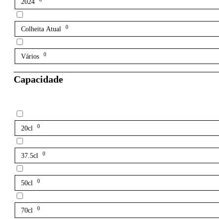
2024
0
Colheita Atual
0
Vários
Capacidade
0
20cl
0
37.5cl
0
50cl
0
70cl