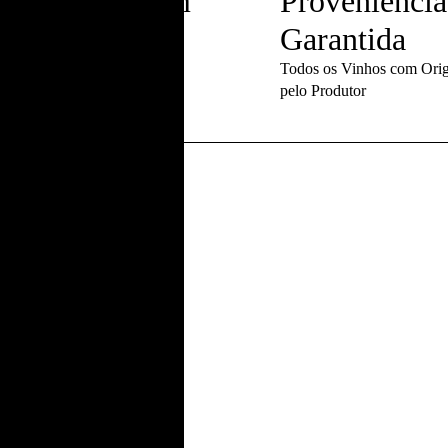
ga Gratuita em
Proveniência
ias
Garantida
entrega a partir de €100 em
Todos os Vinhos com Orig
pelo Produtor