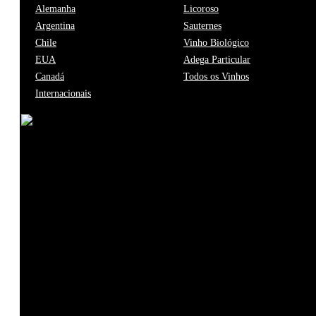
2000+ Produtos
Entre
Alemanha
Licoroso
300+ Produtores
2-5 d
Argentina
Sauternes
Chile
Vinho Biológico
O maior mercado de vinhos premium
Oferta da 
EUA
Adega Particular
online em Portugal.
compras.
Canadá
Todos os Vinhos
Internacionais
Subscreva a nossa
newsletter e fique a par das
últimas novidades.
Subscrever
Menu