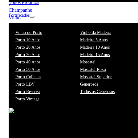
Todos Produtos
Champanhe
Fortificados
Vinho
Destilados
Vinho do Porto
Vinho da Madeira
Caviar
Porto 10 Anos
Madeira 5 Anos
Gourmet
Porto 20 Anos
Madeira 10 Anos
Exclusive Brands
Porto 30 Anos
Madeira 15 Anos
WikiWine
Porto 40 Anos
Moscatel
Suporte
Porto 50 Anos
Moscatel Roxo
FAQ
Porto Colheita
Moscatel Superior
Contacto
Porto LBV
Generosos
Escritórios
Porto Reserva
Todos os Generosos
Termos & Condições
Porto Vintage
Políticas Gerais
WineDex
Conta