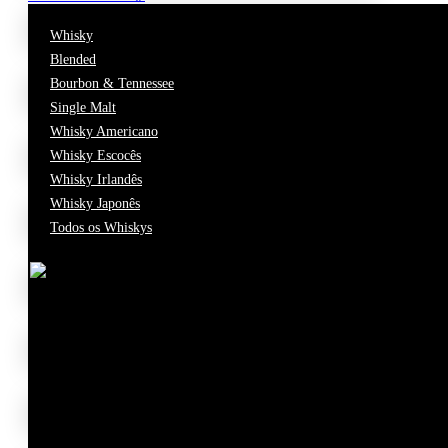
BREVEMENTE
Whisky
Vinhos Antigos ⏳
Blended
Bourbon & Tennessee
BREVEMENTE
Single Malt
Vinhos Internacionais 🌍
Whisky Americano
BREVEMENTE
Whisky Escocês
Whisky Irlandês
Vinhos Biológicos 🍃
Whisky Japonês
BREVEMENTE
Todos os Whiskys
Cabazes
BREVEMENTE
Grandes Formatos
BREVEMENTE
Todos os Produtos
BREVEMENTE
Cartão Presente