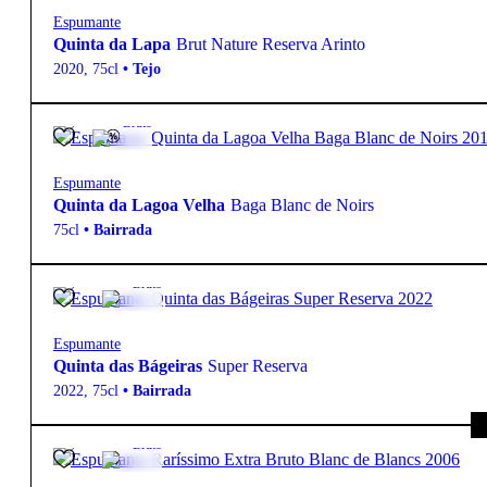
Espumante
Quinta da Lapa
Brut Nature Reserva Arinto
2020
,
75cl
•
Tejo
12º
22,00
€
Bruto
Espumante
Quinta da Lagoa Velha
Baga Blanc de Noirs
75cl
•
Bairrada
12.5º
18,85
€
Bruto
Espumante
Quinta das Bágeiras
Super Reserva
2022
,
75cl
•
Bairrada
12.5º
92,00
€
Bruto