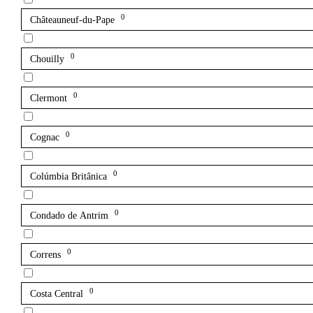
0
Châteauneuf-du-Pape
0
Chouilly
0
Clermont
0
Cognac
0
Colúmbia Britânica
0
Condado de Antrim
0
Correns
0
Costa Central