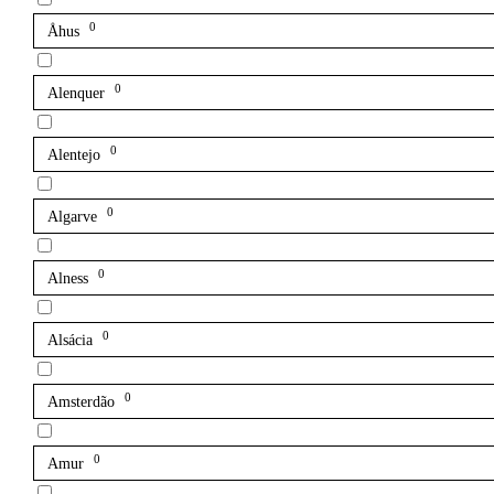
0
Åhus
0
Alenquer
0
Alentejo
0
Algarve
0
Alness
0
Alsácia
0
Amsterdão
0
Amur