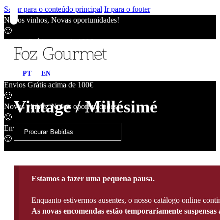
Saltar para o conteúdo principal
Ir para o footer
Novos vinhos, Novas oportunidades!
🙂
Envios Grátis acima de 100€
🙂
Novos vinhos, Novas oportunidades!
PT
EN
🙂
Envios Grátis acima de 100€
🙂
Vintage / Millésimé
Novos vinhos, Novas oportunidades!
🙂
Envios Grátis acima de 100€
🙂
Estamos a fazer uma pequena pausa.
Enquanto estivermos ausentes, o nosso catálogo online contin
As novas encomendas estão temporariamente suspensas a