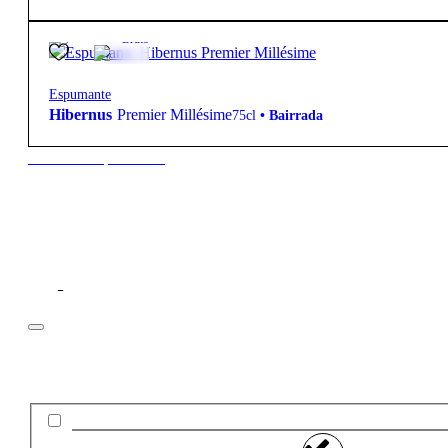
12.5º
26,85
€
Bruto
Espumante
Hibernus
Premier Millésime
75cl
•
Bairrada
New to our products?
Filtros
Preço