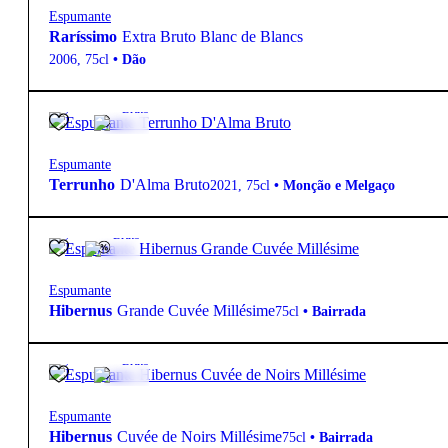
Espumante
Raríssimo
Extra Bruto Blanc de Blancs
2006
,
75cl
•
Dão
12.5º
26,70
€
Bruto
Espumante
Terrunho
D'Alma Bruto
2021
,
75cl
•
Monção e Melgaço
12º
32,85
€
Bruto
Espumante
Hibernus
Grande Cuvée Millésime
75cl
•
Bairrada
12.5º
30,95
€
Bruto
Espumante
Hibernus
Cuvée de Noirs Millésime
75cl
•
Bairrada