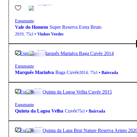
12.0º
25,50
€
Complexo
Espumante
Vale do Homem
Super Reserva Extra Bruto
2019
,
75cl
•
Vinhos Verdes
12.5º
32,85
€
Bruto
Espumante
Marquês Marialva
Baga Cuvée
2014
,
75cl
•
Bairrada
12º
41,30
€
Bruto
Espumante
Quinta da Lagoa Velha
Cuvée
75cl
•
Bairrada
12º
15,70
€
Bruto