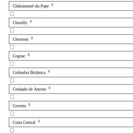
0
Châteauneuf-du-Pape
0
Chouilly
0
Clermont
0
Cognac
0
Colúmbia Britânica
0
Condado de Antrim
0
Correns
0
Costa Central