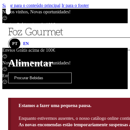
Saltar para o conteúdo principal
Ir para o footer
Novos vinhos, Novas oportunidades!
🙂
Envios Grátis acima de 100€
🙂
Novos vinhos, Novas oportunidades!
🙂
PT
EN
Envios Grátis acima de 100€
🙂
Alimentar
Novos vinhos, Novas oportunidades!
🙂
Envios Grátis acima de 100€
🙂
Estamos a fazer uma pequena pausa.
Enquanto estivermos ausentes, o nosso catálogo online contin
As novas encomendas estão temporariamente suspensas a