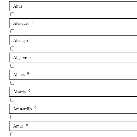
0
Åhus
0
Alenquer
0
Alentejo
0
Algarve
0
Alness
0
Alsácia
0
Amsterdão
0
Amur