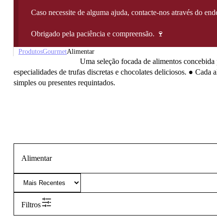
Caso necessite de alguma ajuda, contacte-nos através do e
Obrigado pela paciência e compreensão. 🍷
Produtos
Gourmet
Alimentar
Uma seleção focada de alimentos concebida p
especialidades de trufas discretas e chocolates deliciosos.
● Cada ali
simples ou presentes requintados.
Alimentar
Filtros