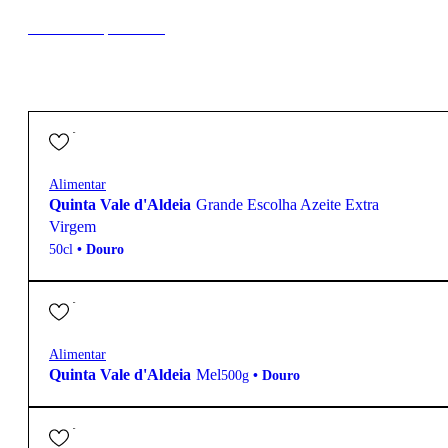
New to our products?
13,80
€
Alimentar
Quinta Vale d'Aldeia
Grande Escolha Azeite Extra
Virgem
50cl
•
Douro
13,30
€
Alimentar
Quinta Vale d'Aldeia
Mel
500g
•
Douro
52,00
€