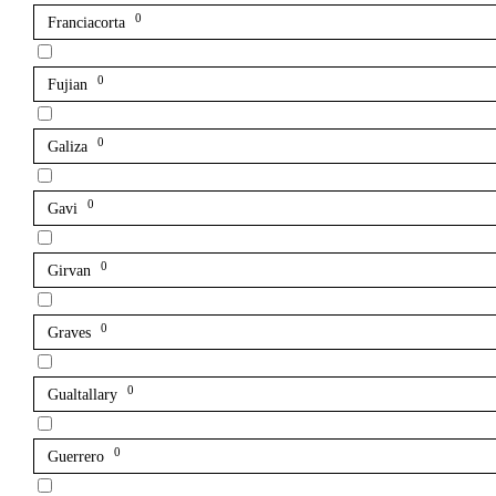
0
Franciacorta
0
Fujian
0
Galiza
0
Gavi
0
Girvan
0
Graves
0
Gualtallary
0
Guerrero