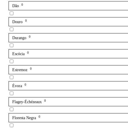
0
Dão
0
Douro
0
Durango
0
Escócia
0
Estremoz
0
Évora
0
Flagey-Échézeaux
0
Floresta Negra