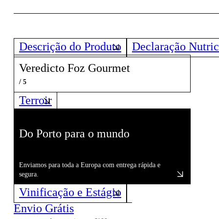
Descrição do Produto
Declaração Nutric
Veredicto Foz Gourmet
/ 5
Terroir
Do Porto para o mundo
Enviamos para toda a Europa com entrega rápida e
segura.
Vinificação e Estágio
Envio Grátis