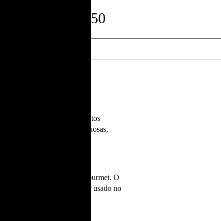
€50
Vinho, Espirituosas ou produtos
variedade de vinhos, espirituosas,
 com um Vale-oferta da Foz Gourmet. O
 vários montantes, e pode ser usado no