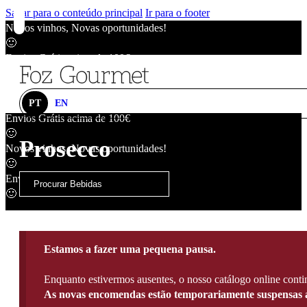
Saltar para o conteúdo principal
Ir para o footer
Novos vinhos, Novas oportunidades!
🙂
Envios Grátis acima de 100€
🙂
Novos vinhos, Novas oportunidades!
🙂
PT
EN
Envios Grátis acima de 100€
🙂
Prosecco
Novos vinhos, Novas oportunidades!
🙂
Envios Grátis acima de 100€
🙂
Estamos a fazer uma pequena pausa.
Enquanto estivermos ausentes, o nosso catálogo online contin
As novas encomendas estão temporariamente suspensas a