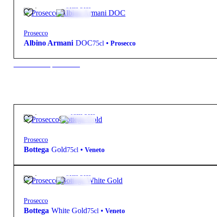
10,50
€
12º
Meio Seco
Prosecco
Albino Armani
DOC
75cl
•
Prosecco
New to our products?
24,50
€
11.5º
Meio Seco
Prosecco
Bottega
Gold
75cl
•
Veneto
24,50
€
11º
Meio Seco
Prosecco
Bottega
White Gold
75cl
•
Veneto