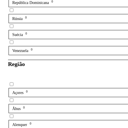
0
República Dominicana
0
Rússia
0
Suécia
0
Venezuela
Região
0
Açores
0
Åhus
0
Alenquer