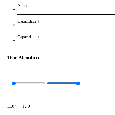
Ano ↑
Capacidade ↓
Capacidade ↑
Teor Alcoólico
11.0
º
—
12.0
º