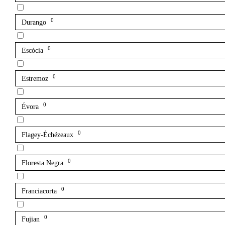
0
Durango
0
Escócia
0
Estremoz
0
Évora
0
Flagey-Échézeaux
0
Floresta Negra
0
Franciacorta
0
Fujian