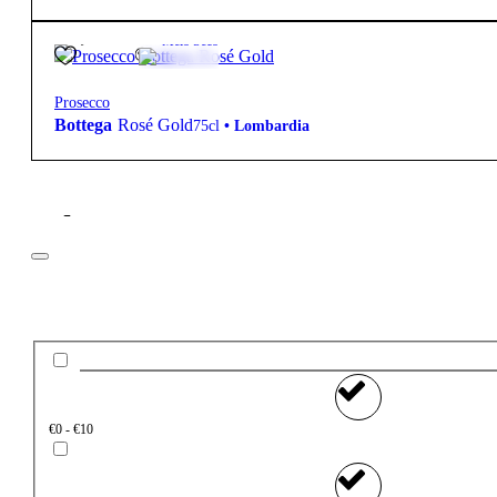
24,50
€
11.5º
Meio Seco
Prosecco
Bottega
Rosé Gold
75cl
•
Lombardia
Filtros
Preço
€0 - €10