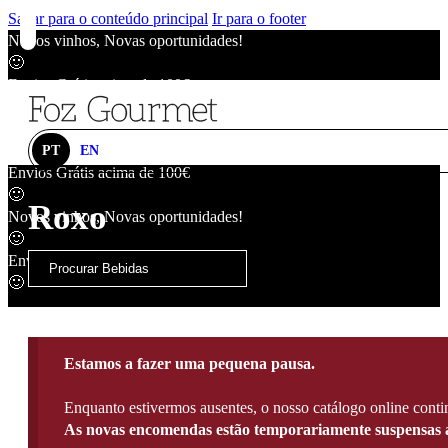
Saltar para o conteúdo principal
Ir para o footer
Novos vinhos, Novas oportunidades!
🙂
Envios Grátis acima de 100€
🙂
Novos vinhos, Novas oportunidades!
🙂
PT
EN
Envios Grátis acima de 100€
🙂
Roxo
Novos vinhos, Novas oportunidades!
🙂
Envios Grátis acima de 100€
🙂
Estamos a fazer uma pequena pausa.
Enquanto estivermos ausentes, o nosso catálogo online contin
As novas encomendas estão temporariamente suspensas a