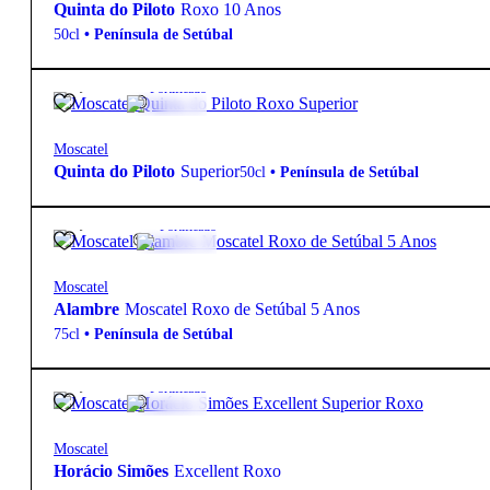
Quinta do Piloto
Roxo 10 Anos
50cl
•
Península de Setúbal
14,50
€
17º
Fortificado
Moscatel
Quinta do Piloto
Superior
50cl
•
Península de Setúbal
13,50
€
17.5º
Fortificado
Moscatel
Alambre
Moscatel Roxo de Setúbal 5 Anos
75cl
•
Península de Setúbal
47,99
€
17º
Fortificado
Moscatel
Horácio Simões
Excellent Roxo