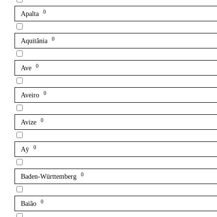
0
Apalta
0
Aquitânia
0
Ave
0
Aveiro
0
Avize
0
Aÿ
0
Baden-Württemberg
0
Baião