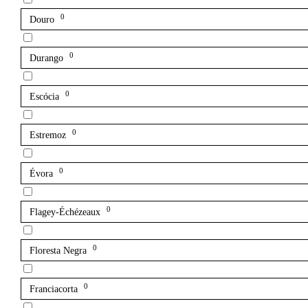
0
Douro
0
Durango
0
Escócia
0
Estremoz
0
Évora
0
Flagey-Échézeaux
0
Floresta Negra
0
Franciacorta