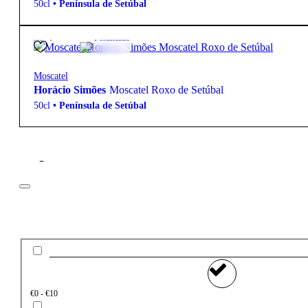
50cl
•
Península de Setúbal
17,20
€
17º
Fortificado
Moscatel
Horácio Simões
Moscatel Roxo de Setúbal
50cl
•
Península de Setúbal
Filtros
Preço
€0 - €10