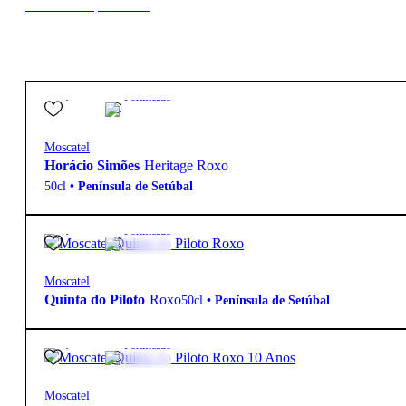
New to our products?
21,90
€
19º
Fortificado
Moscatel
Horácio Simões
Heritage Roxo
50cl
•
Península de Setúbal
16,25
€
17º
Fortificado
Moscatel
Quinta do Piloto
Roxo
50cl
•
Península de Setúbal
42,80
€
17º
Fortificado
Moscatel