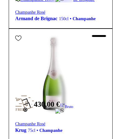
Champanhe Rosé
Armand de Brignac
150cl
•
Champanhe
430,00
€
12º
Bruto
FREE
Champanhe Rosé
Krug
75cl
•
Champanhe