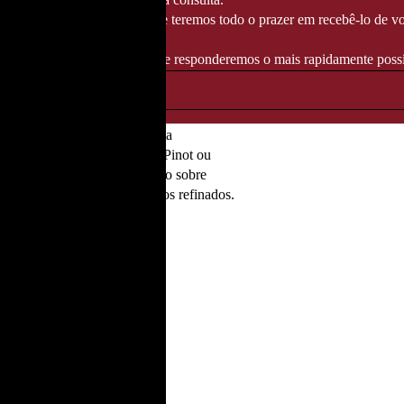
té 14/08/2026
, altura em que teremos todo o prazer em recebê-lo de vo
ndereço info@fozgourmet.com e responderemos o mais rapidamente possí
ura da Maison através de uma
 rosadas provêm da fusão com Pinot ou
sobre citrinos e giz. O estágio sobre
ersátil para aperitivos e pratos refinados.