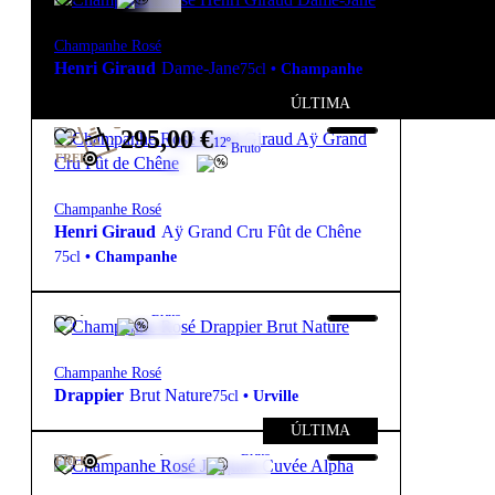
Champanhe Rosé
Henri Giraud
Dame-Jane
75cl
•
Champanhe
ÚLTIMA
295,00
€
12º
Bruto
FREE
Champanhe Rosé
Henri Giraud
Aÿ Grand Cru Fût de Chêne
75cl
•
Champanhe
64,20
€
12º
Bruto
Champanhe Rosé
Drappier
Brut Nature
75cl
•
Urville
ÚLTIMA
170,00
€
12.5º
Bruto
FREE