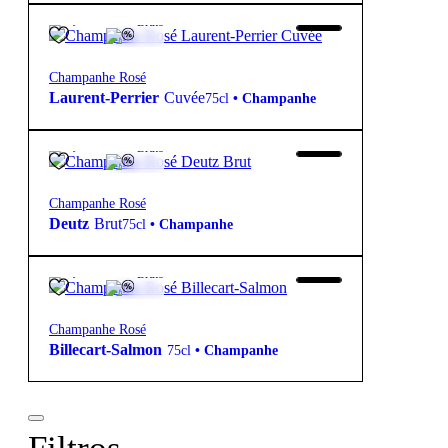
98,70
€
12º
Bruto
Champanhe Rosé
Laurent-Perrier
Cuvée
75cl
•
Champanhe
69,90
€
12º
Bruto
Champanhe Rosé
Deutz
Brut
75cl
•
Champanhe
90,90
€
12º
Bruto
Champanhe Rosé
Billecart-Salmon
75cl
•
Champanhe