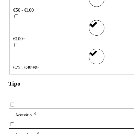
€50 - €100
€100+
€75 - €99999
Tipo
0
Acessório
0