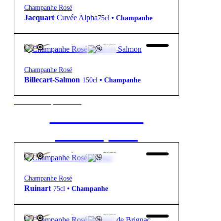
Champanhe Rosé
Jacquart
Cuvée Alpha
75cl
•
Champanhe
192,50
€
12º
Bruto
FREE
Champanhe Rosé
Billecart-Salmon
150cl
•
Champanhe
New to our products?
Get the Wine
starter pack
109,00
€
12º
Bruto
FREE
Champanhe Rosé
Ruinart
75cl
•
Champanhe
995,00
€
12º
Bruto
FREE