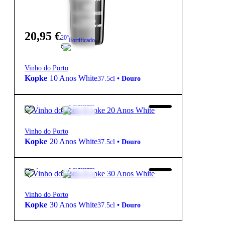
20,95
€
20º
Fortificado
Vinho do Porto
Kopke
10 Anos White
37.5cl
•
Douro
44,00
€
20º
Fortificado
Vinho do Porto
Kopke
20 Anos White
37.5cl
•
Douro
79,95
€
20º
Fortificado
Vinho do Porto
Kopke
30 Anos White
37.5cl
•
Douro