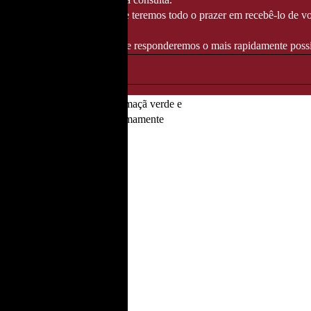
té 14/08/2026
, altura em que teremos todo o prazer em recebê-lo de vo
ndereço info@fozgourmet.com e responderemos o mais rapidamente possí
frescos.
● Raspas de limão, maçã verde e
to Tónico e um aperitivo extremamente
lgados.