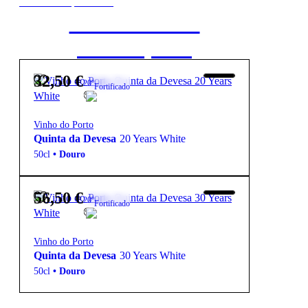
New to our products?
Get the Wine
starter pack
32,50
€
20º
Fortificado
Vinho do Porto
Quinta da Devesa
20 Years White
50cl
•
Douro
56,50
€
20º
Fortificado
Vinho do Porto
Quinta da Devesa
30 Years White
50cl
•
Douro