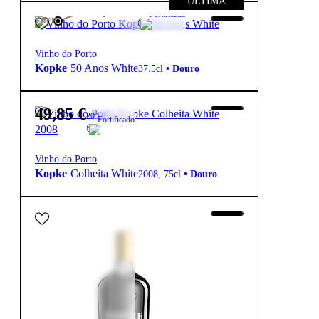
ÚLTIMA
169,50
€
20º
Fortificado
FREE
Vinho do Porto
Kopke
50 Anos White
37.5cl
•
Douro
49,85
€
20º
Fortificado
Vinho do Porto
Kopke
Colheita White
2008
,
75cl
•
Douro