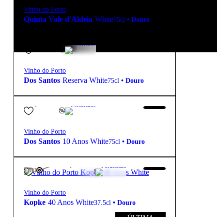
Vinho do Porto
Quinta Vale d'Aldeia
White
75cl
•
Douro
22,30
€
19.2º
Fortificado
Vinho do Porto
Dos Santos
Reserva White
75cl
•
Douro
29,80
€
19.3º
Fortificado
Vinho do Porto
Dos Santos
10 Anos White
75cl
•
Douro
125,00
€
20º
Fortificado
FREE
Vinho do Porto
Kopke
40 Anos White
37.5cl
•
Douro