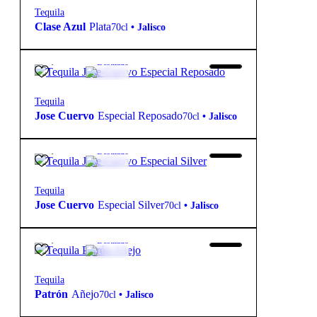
Tequila
Clase Azul
Plata
70cl
•
Jalisco
19,85
€
38º
Destilado
Tequila
Jose Cuervo
Especial Reposado
70cl
•
Jalisco
20,00
€
38º
Destilado
Tequila
Jose Cuervo
Especial Silver
70cl
•
Jalisco
67,50
€
40º
Destilado
Tequila
Patrón
Añejo
70cl
•
Jalisco