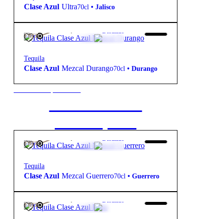
Clase Azul
Ultra
70cl
•
Jalisco
460,00
€
44º
Destilado
FREE
Tequila
Clase Azul
Mezcal Durango
70cl
•
Durango
New to our products?
Get the Wine
starter pack
460,00
€
42º
Destilado
FREE
Tequila
Clase Azul
Mezcal Guerrero
70cl
•
Guerrero
130,00
€
40º
Destilado
FREE