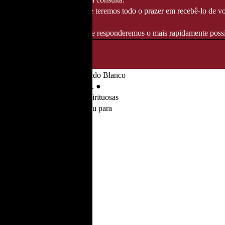
té 14/08/2026
, altura em que teremos todo o prazer em recebê-lo de vo
ndereço info@fozgourmet.com e responderemos o mais rapidamente possí
e azul de Jalisco, apresentando Blanco
 Añejo pela sua profundidade.
●
ues de cobre e as bebidas espirituosas
ivos. Ideal para beber puro ou para