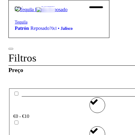
65,50
€
40º
Destilado
Tequila
Patrón
Reposado
70cl
•
Jalisco
Filtros
Preço
€0 - €10