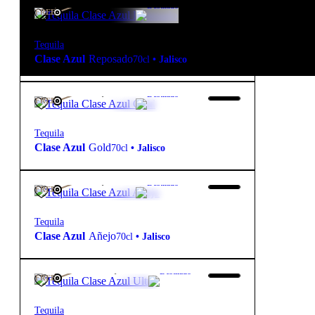
199,50
€
40º
Destilado
FREE
Tequila
Clase Azul
Reposado
70cl
•
Jalisco
455,00
€
40º
Destilado
FREE
Tequila
Clase Azul
Gold
70cl
•
Jalisco
825,00
€
40º
Destilado
FREE
Tequila
Clase Azul
Añejo
70cl
•
Jalisco
3 235,00
€
40º
Destilado
FREE
Tequila