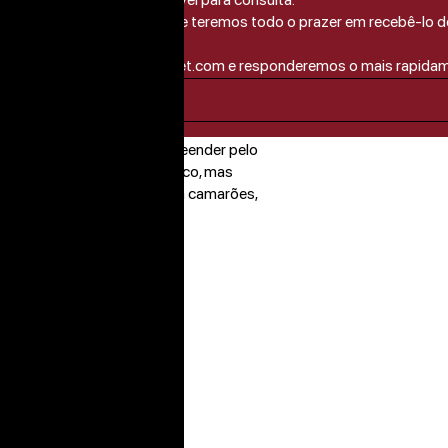
, altura em que teremos todo o prazer em recebê-lo de
té 14/08/2026
do endereço info@fozgourmet.com e responderemos o mais rapidam
ura subtil. Deixe-se surpreender pelo
finas e persistentes.
● Seco, mas
efeições, harmoniza bem com camarões,