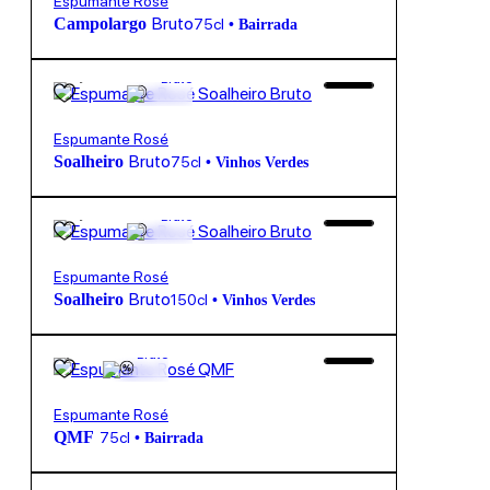
Espumante Rosé
Bruto
Campolargo
75cl
•
Bairrada
15,30
€
12.5º
Bruto
Espumante Rosé
Bruto
Soalheiro
75cl
•
Vinhos Verdes
39,85
€
12.5º
Bruto
Espumante Rosé
Bruto
Soalheiro
150cl
•
Vinhos Verdes
8,50
€
12º
Bruto
Espumante Rosé
QMF
75cl
•
Bairrada
13,50
€
12º