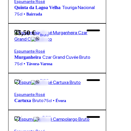
Espumante Rosé
Touriga Nacional
Quinta da Lagoa Velha
75cl
•
Bairrada
35,50
€
14º
Bruto
Espumante Rosé
Czar Grand Cuvée Bruto
Murganheira
75cl
•
Távora-Varosa
28,75
€
13º
Bruto
Espumante Rosé
Bruto
Cartuxa
75cl
•
Évora
22,50
€
11.5º
Bruto