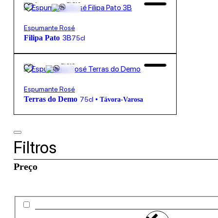
Bruto
Espumante Rosé
3B
Filipa Pato
75cl
9,70
€
12º
Bruto
Espumante Rosé
Terras do Demo
75cl
•
Távora-Varosa
Filtros
Preço