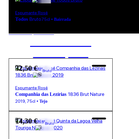
Espumante Rosé
Bruto
Todos
75cl
•
Bairrada
New to our products?
Get the Wine
starter pack
32,50
€
12º
Bruto
Espumante Rosé
1836 Brut Nature
Companhia das Lezírias
2019
,
75cl
•
Tejo
14,30
€
11.5º
Bruto