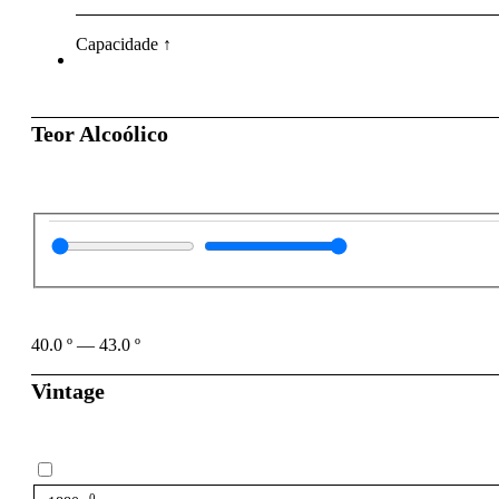
Capacidade ↑
Teor Alcoólico
40.0
º
—
43.0
º
Vintage
0