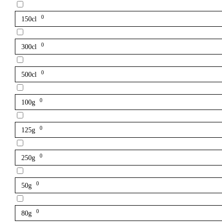
0
150cl
0
300cl
0
500cl
0
100g
0
125g
0
250g
0
50g
0
80g