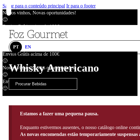
Saltar para o conteúdo principal
Ir para o footer
Novos vinhos, Novas oportunidades!
🙂
Envios Grátis acima de 100€
🙂
Novos vinhos, Novas oportunidades!
🙂
PT
EN
Envios Grátis acima de 100€
🙂
Whisky Americano
Novos vinhos, Novas oportunidades!
🙂
Envios Grátis acima de 100€
🙂
Estamos a fazer uma pequena pausa.
Enquanto estivermos ausentes, o nosso catálogo online contin
As novas encomendas estão temporariamente suspensas a