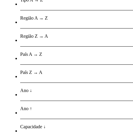
Região A → Z
Região Z → A
País A → Z
País Z → A
Ano ↓
Ano ↑
Capacidade ↓