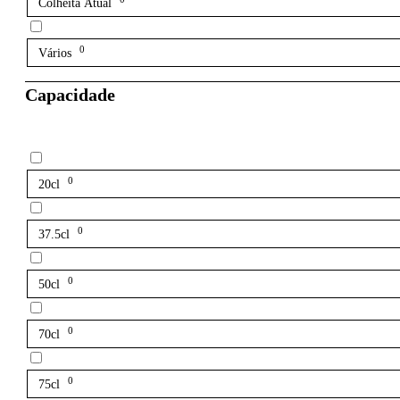
Colheita Atual
0
Vários
Capacidade
0
20cl
0
37.5cl
0
50cl
0
70cl
0
75cl