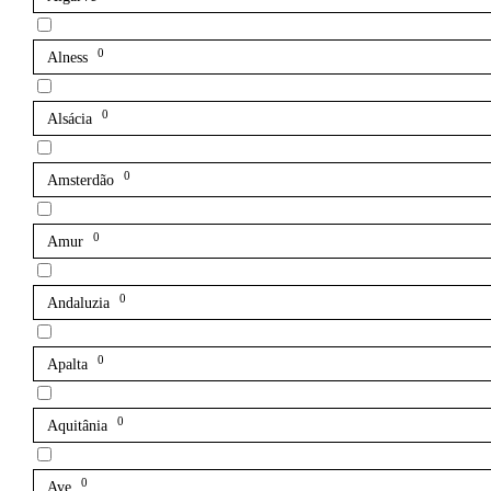
0
Alness
0
Alsácia
0
Amsterdão
0
Amur
0
Andaluzia
0
Apalta
0
Aquitânia
0
Ave