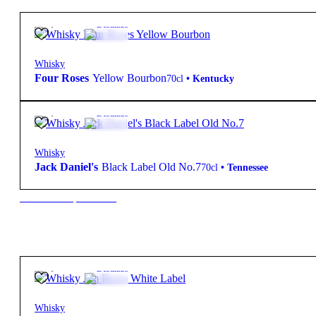
22,45
€
40º
Destilado
Whisky
Four Roses
Yellow Bourbon
70cl
•
Kentucky
25,95
€
40º
Destilado
Whisky
Jack Daniel's
Black Label Old No.7
70cl
•
Tennessee
New to our products?
19,85
€
43º
Destilado
Whisky