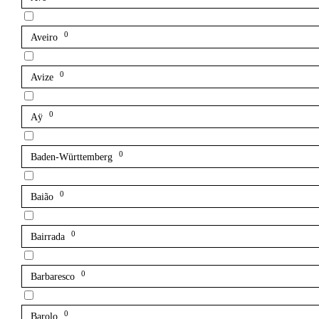
0
Aveiro
0
Avize
0
Aÿ
0
Baden-Württemberg
0
Baião
0
Bairrada
0
Barbaresco
0
Barolo