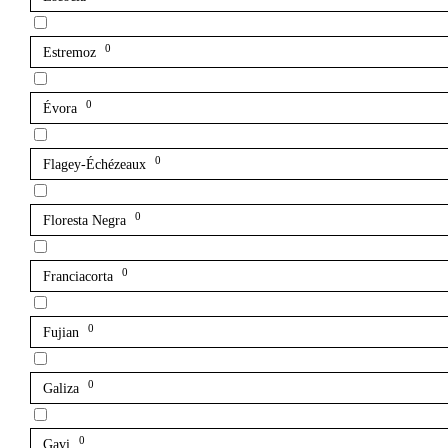
0
Estremoz
0
Évora
0
Flagey-Échézeaux
0
Floresta Negra
0
Franciacorta
0
Fujian
0
Galiza
0
Gavi