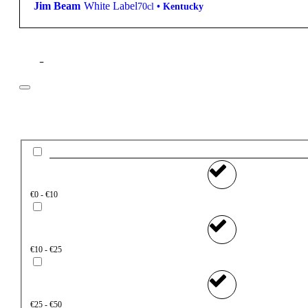
Jim Beam
White Label
70cl
•
Kentucky
Filtros
Preço
€0 - €10
€10 - €25
€25 - €50