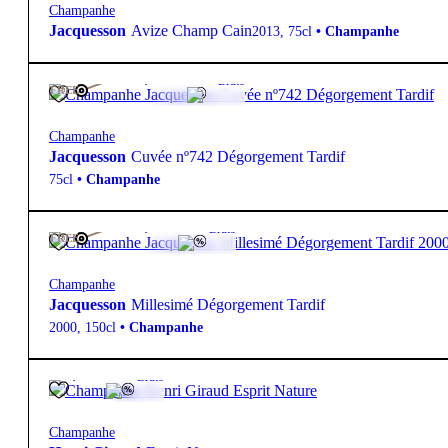
Champanhe
Jacquesson
Avize Champ Cain
2013
,
75cl
•
Champanhe
135,00
€
12.5º
Bruto
FREE
Champanhe
Jacquesson
Cuvée nº742 Dégorgement Tardif
75cl
•
Champanhe
390,00
€
12º
Bruto
FREE
Champanhe
Jacquesson
Millesimé Dégorgement Tardif
2000
,
150cl
•
Champanhe
64,50
€
12º
Bruto
Champanhe