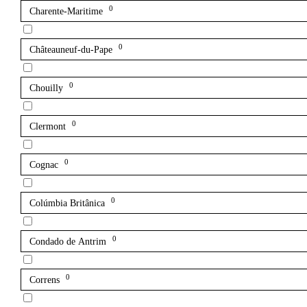
0
Charente-Maritime
0
Châteauneuf-du-Pape
0
Chouilly
0
Clermont
0
Cognac
0
Colúmbia Britânica
0
Condado de Antrim
0
Correns