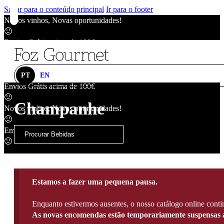
Saltar para o conteúdo principal
Ir para o footer
Novos vinhos, Novas oportunidades!
🙂
Envios Grátis acima de 100€
🙂
Novos vinhos, Novas oportunidades!
🙂
PT
EN
Envios Grátis acima de 100€
🙂
Champanhe
Novos vinhos, Novas oportunidades!
🙂
Envios Grátis acima de 100€
🙂
Estamos a fazer uma pequena pausa.
Enquanto estivermos ausentes, o nosso catálogo online contin
As novas encomendas estão temporariamente suspensas a