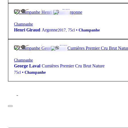
570,00
€
12.5º
Bruto
FREE
Champanhe
Henri Giraud
Argonne
2017
,
75cl
•
Champanhe
135,00
€
12º
Bruto
FREE
Champanhe
George Laval
Cumières Premier Cru Brut Nature
75cl
•
Champanhe
Filtros
Preço