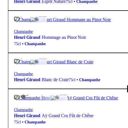
Henri Giraud
Esprit Nature
75cl
•
Champanhe
89,50
€
12º
Bruto
Champanhe
Henri Giraud
Hommage au Pinot Noir
75cl
•
Champanhe
75,00
€
12º
Bruto
Champanhe
Henri Giraud
Blanc de Craie
75cl
•
Champanhe
265,00
€
12º
Bruto
FREE
Champanhe
Henri Giraud
Aÿ Grand Cru Fût de Chêne
75cl
•
Champanhe