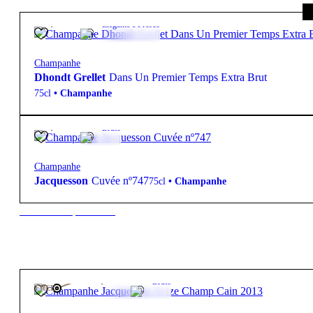
79,35
€
12.0º
Elegante e Fresco
Champanhe
Dhondt Grellet
Dans Un Premier Temps Extra Brut
75cl
•
Champanhe
79,50
€
12.5º
Bruto
Champanhe
Jacquesson
Cuvée nº747
75cl
•
Champanhe
New to our products?
255,00
€
12.5º
Bruto
FREE