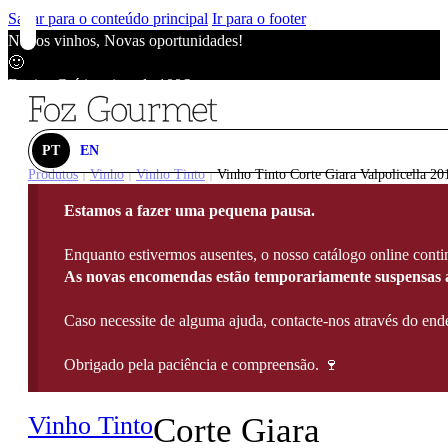
Saltar para o conteúdo principal
Ir para o footer
Novos vinhos, Novas oportunidades!
🙂
Envios Grátis acima de 100€
🙂
Novos vinhos, Novas oportunidades!
🙂
PT
EN
Envios Grátis acima de 100€
Produtos
Vinho
Vinho Tinto
Vinho Tinto Corte Giara Valpolicella 201
|
|
|
🙂
Estamos a fazer uma pequena pausa.
Novos vinhos, Novas oportunidades!
🙂
Enquanto estivermos ausentes, o nosso catálogo online contin
Envios Grátis acima de 100€
As novas encomendas estão temporariamente suspensas a
🙂
Caso necessite de alguma ajuda, contacte-nos através do e
Obrigado pela paciência e compreensão. 🍷
Vinho Tinto
Corte Giara