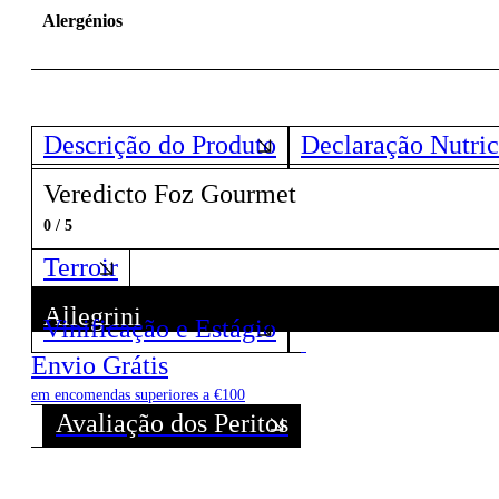
Alergénios
Descrição do Produto
Declaração Nutric
Veredicto Foz Gourmet
0 / 5
Terroir
Allegrini
Vinificação e Estágio
Descubra todos os Vinhos deste Produtor!
Envio Grátis
em encomendas superiores a €100
Avaliação dos Peritos