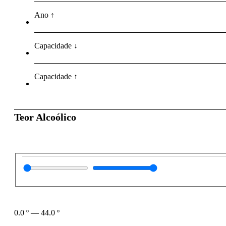
Ano ↑
Capacidade ↓
Capacidade ↑
Teor Alcoólico
0.0
º
—
44.0
º