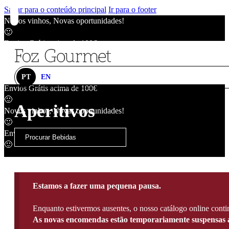
Saltar para o conteúdo principal
Ir para o footer
Novos vinhos, Novas oportunidades!
🙂
Envios Grátis acima de 100€
🙂
Novos vinhos, Novas oportunidades!
🙂
PT
EN
Envios Grátis acima de 100€
🙂
Aperitivos
Novos vinhos, Novas oportunidades!
🙂
Envios Grátis acima de 100€
🙂
Estamos a fazer uma pequena pausa.
Enquanto estivermos ausentes, o nosso catálogo online contin
As novas encomendas estão temporariamente suspensas a