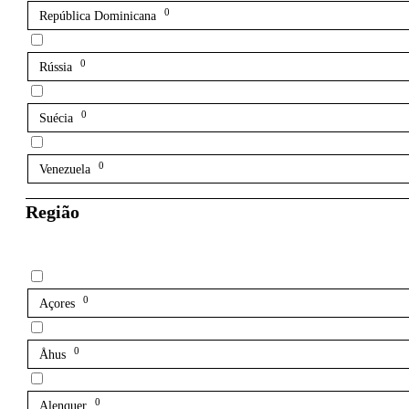
0
República Dominicana
0
Rússia
0
Suécia
0
Venezuela
Região
0
Açores
0
Åhus
0
Alenquer