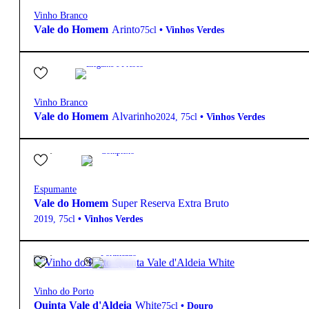
Vinho Branco
Vale do Homem
Arinto
75cl
•
Vinhos Verdes
9,80
€
13º
Elegante e Fresco
Vinho Branco
Vale do Homem
Alvarinho
2024
,
75cl
•
Vinhos Verdes
25,50
€
12.0º
Complexo
Espumante
Vale do Homem
Super Reserva Extra Bruto
2019
,
75cl
•
Vinhos Verdes
14,60
€
19.5º
Fortificado
Vinho do Porto
Quinta Vale d'Aldeia
White
75cl
•
Douro