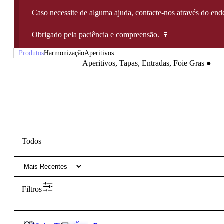
Caso necessite de alguma ajuda, contacte-nos através do e
Obrigado pela paciência e compreensão. 🍷
Produtos
Harmonização
Aperitivos
Aperitivos, Tapas, Entradas, Foie Gras
●
Todos
Filtros
10,90
€
14º
Elegante