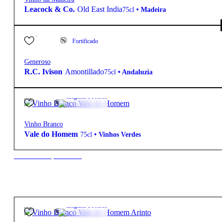
Leacock & Co.
Old East India
75cl
•
Madeira
85,00
€
18.0º
Fortificado
Generoso
R.C. Ivison
Amontillado
75cl
•
Andaluzia
5,60
€
11.5º
Elegante e Fresco
Vinho Branco
Vale do Homem
75cl
•
Vinhos Verdes
New to our products?
6,30
€
12.0º
Elegante e Fresco