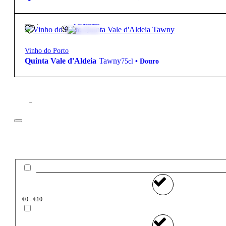
14,60
€
19.5º
Fortificado
Vinho do Porto
Quinta Vale d'Aldeia
Tawny
75cl
•
Douro
Filtros
Preço
€0 - €10