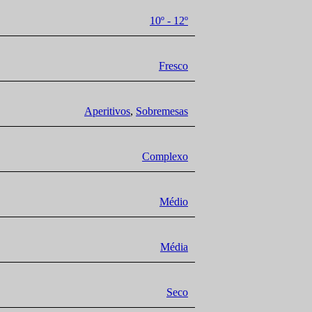
10º - 12º
Fresco
Aperitivos
,
Sobremesas
Complexo
Médio
Média
Seco