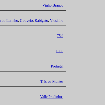
Vinho Branco
 do Larinho
,
Gouveio
,
Rabigato
,
Viosinho
75cl
1986
Portugal
Trás-os-Montes
Valle Pradinhos