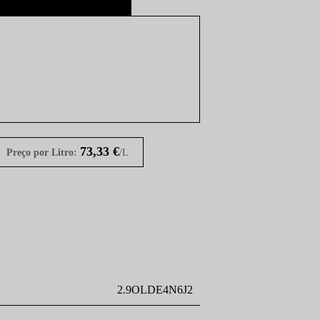
73,33
€
Preço por Litro:
/L
2.9OLDE4N6J2