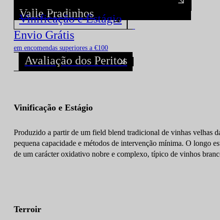
Valle Pradinhos
Vinificação e Estágio
Descubra todos os Vinhos deste Produtor!
Envio Grátis
em encomendas superiores a €100
Avaliação dos Peritos
Vinificação e Estágio
Produzido a partir de um field blend tradicional de vinhas velhas
pequena capacidade e métodos de intervenção mínima. O longo est
de um carácter oxidativo nobre e complexo, típico de vinhos branc
Terroir