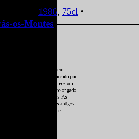
lheita (2)
1986
,
75cl
•
rás-os-Montes
da região de Trás-os-Montes, em
mesa portugueses, um período marcado por
da no seu formato original, oferece um
 de Portugal. Com o estágio prolongado
or profunda e notas oxidativas. As
de frutos secos. Vinhos brancos antigos
o, o que torna garrafas como esta