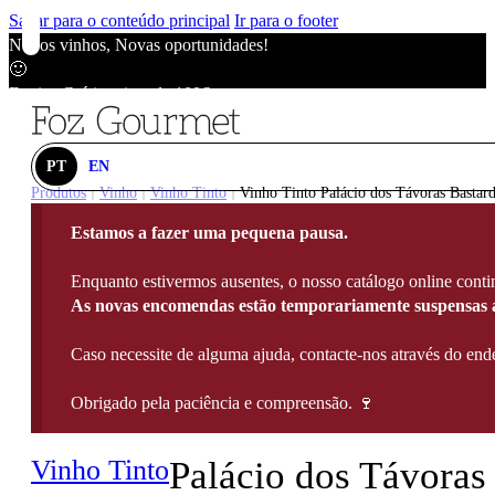
Saltar para o conteúdo principal
Ir para o footer
Novos vinhos, Novas oportunidades!
🙂
Envios Grátis acima de 100€
🙂
Novos vinhos, Novas oportunidades!
🙂
PT
EN
Envios Grátis acima de 100€
Produtos
Vinho
Vinho Tinto
Vinho Tinto Palácio dos Távoras Bastard
|
|
|
🙂
Estamos a fazer uma pequena pausa.
Novos vinhos, Novas oportunidades!
🙂
Enquanto estivermos ausentes, o nosso catálogo online contin
Envios Grátis acima de 100€
As novas encomendas estão temporariamente suspensas a
🙂
Caso necessite de alguma ajuda, contacte-nos através do e
Obrigado pela paciência e compreensão. 🍷
Vinho Tinto
Palácio dos Távoras