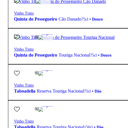
Vinho Tinto
Quinta do Pessegueiro
Cão Danado
75cl
•
Douro
31,15
€
13.5º
Elegante
Vinho Tinto
Quinta do Pessegueiro
Touriga Nacional
75cl
•
Douro
18,00
€
13.5º
Elegante
Vinho Tinto
Taboadella
Reserva Touriga Nacional
75cl
•
Dão
42,70
€
13.5º
Elegante
Vinho Tinto
Taboadella
Reserva Touriga Nacional
150cl
•
Dão