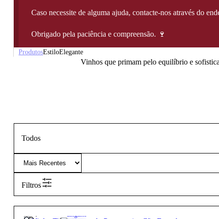
Caso necessite de alguma ajuda, contacte-nos através do e
Obrigado pela paciência e compreensão. 🍷
Produtos
Estilo
Elegante
Vinhos que primam pelo equilíbrio e sofistic
Todos
Filtros
31,15
€
13º
Elegante