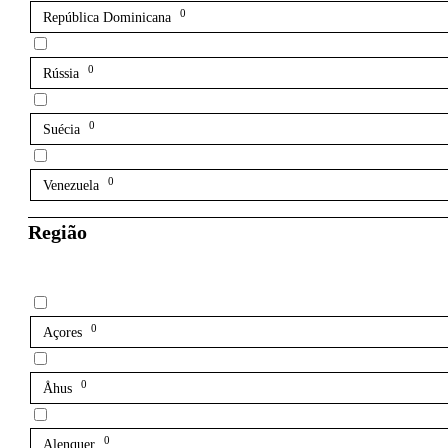
0
República Dominicana
0
Rússia
0
Suécia
0
Venezuela
Região
0
Açores
0
Åhus
0
Alenquer