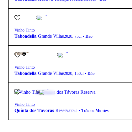
59,70
€
14º
Elegante
Vinho Tinto
Taboadella
Grande Villae
2020
,
75cl
•
Dão
125,00
€
14º
Elegante
FREE
Vinho Tinto
Taboadella
Grande Villae
2020
,
150cl
•
Dão
12,20
€
14.5º
Elegante
Vinho Tinto
Quinta dos Távoras
Reserva
75cl
•
Trás-os-Montes
New to our products?