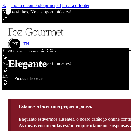
Saltar para o conteúdo principal
Ir para o footer
Novos vinhos, Novas oportunidades!
🙂
Envios Grátis acima de 100€
🙂
Novos vinhos, Novas oportunidades!
🙂
PT
EN
Envios Grátis acima de 100€
🙂
Elegante
Novos vinhos, Novas oportunidades!
🙂
Envios Grátis acima de 100€
🙂
Estamos a fazer uma pequena pausa.
Enquanto estivermos ausentes, o nosso catálogo online contin
As novas encomendas estão temporariamente suspensas a