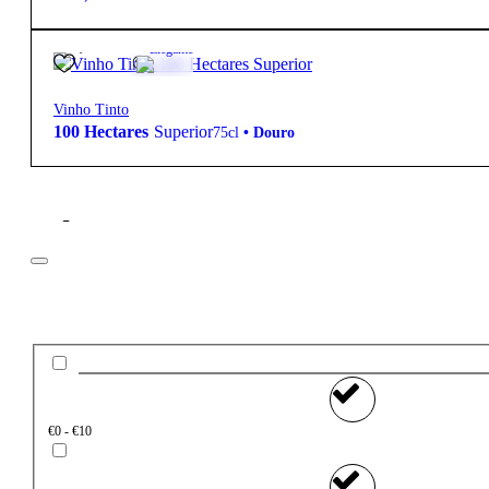
12,30
€
15º
Elegante
Vinho Tinto
100 Hectares
Superior
75cl
•
Douro
Filtros
Preço
€0 - €10