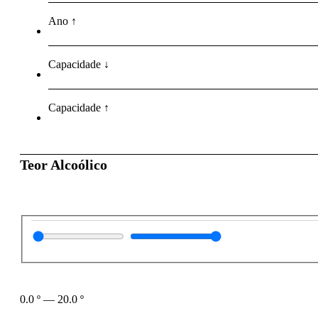
Ano ↑
Capacidade ↓
Capacidade ↑
Teor Alcoólico
0.0
º
—
20.0
º