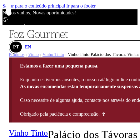
Saltar para o conteúdo principal
Ir para o footer
Novos vinhos, Novas oportunidades!
🙂
Envios Grátis acima de 100€
🙂
Novos vinhos, Novas oportunidades!
🙂
PT
EN
Envios Grátis acima de 100€
Produtos
Vinho
Vinho Tinto
Vinho Tinto Palácio dos Távoras Vinhas 
|
|
|
🙂
Estamos a fazer uma pequena pausa.
Novos vinhos, Novas oportunidades!
🙂
Enquanto estivermos ausentes, o nosso catálogo online contin
Envios Grátis acima de 100€
As novas encomendas estão temporariamente suspensas a
🙂
Caso necessite de alguma ajuda, contacte-nos através do e
Obrigado pela paciência e compreensão. 🍷
Vinho Tinto
Palácio dos Távoras