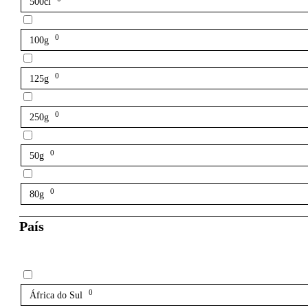
500cl
0
100g
0
125g
0
250g
0
50g
0
80g
País
0
África do Sul