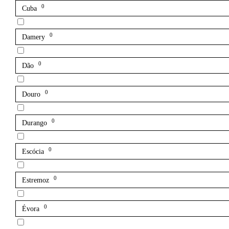
0
Cuba
0
Damery
0
Dão
0
Douro
0
Durango
0
Escócia
0
Estremoz
0
Évora