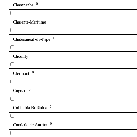
0
Champanhe
0
Charente-Maritime
0
Châteauneuf-du-Pape
0
Chouilly
0
Clermont
0
Cognac
0
Colúmbia Britânica
0
Condado de Antrim