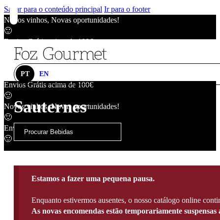
Saltar para o conteúdo principal
Ir para o footer
Novos vinhos, Novas oportunidades!
🙂
Envios Grátis acima de 100€
🙂
Novos vinhos, Novas oportunidades!
🙂
PT
EN
Envios Grátis acima de 100€
🙂
Sauternes
Novos vinhos, Novas oportunidades!
🙂
Envios Grátis acima de 100€
🙂
Estamos a fazer uma pequena pausa.
Enquanto estivermos ausentes, o nosso catálogo online contin
As novas encomendas estão temporariamente suspensas a