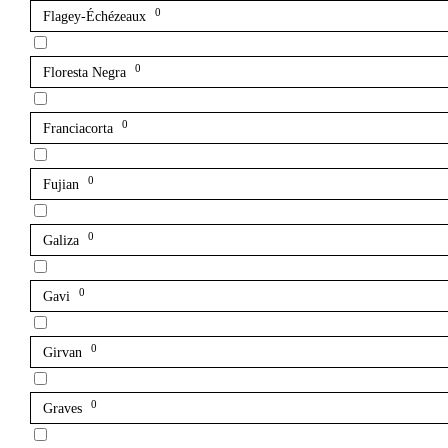
0
Flagey-Échézeaux
0
Floresta Negra
0
Franciacorta
0
Fujian
0
Galiza
0
Gavi
0
Girvan
0
Graves