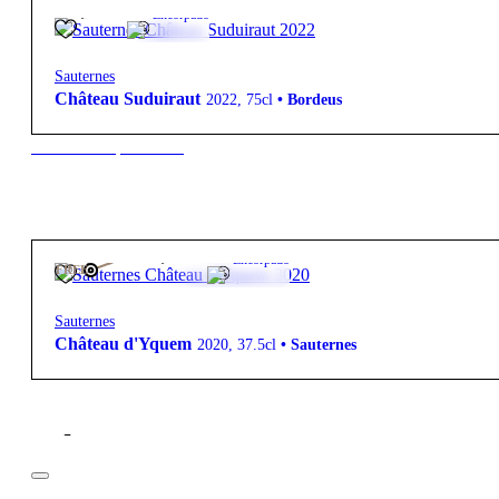
90,00
€
13º
Encorpado
Sauternes
Château Suduiraut
2022
,
75cl
•
Bordeus
New to our products?
225,00
€
14º
Encorpado
FREE
Sauternes
Château d'Yquem
2020
,
37.5cl
•
Sauternes
Filtros
Preço