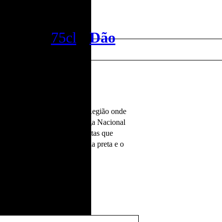
Reserva Touriga
Nacional
75cl
•
Dão
rmet.
s portuguesas com origem na Região onde
o. O Taboadella Reserva Touriga Nacional
, que permite detetar as violetas que
tas de altitude, a especiaria preta e o
de surpreendente.