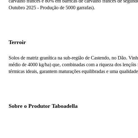
carvalho francês e 80% em barricas de carvalho francês de segund
Outubro 2025 - Produção de 5000 garrafas).
Terroir
Solos de matriz granítica na sub-região de Castendo, no Dão. Vinh
médio de 4000 kg/ha) que, combinadas com a riqueza dos lençóis 
térmicas ideais, garantem maturações equilibradas e uma qualidade
Sobre o Produtor Taboadella