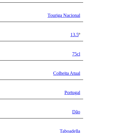
Touriga Nacional
13.5
º
75cl
Colheita Atual
Portugal
Dão
Taboadella