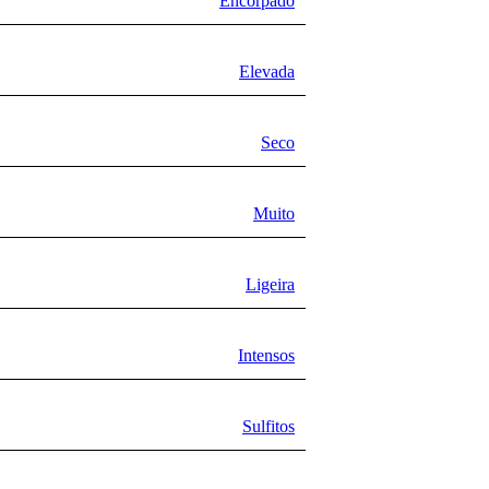
Encorpado
Elevada
Seco
Muito
Ligeira
Intensos
Sulfitos