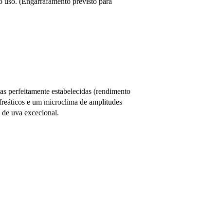
o uso. (Engarrafamento previsto para
as perfeitamente estabelecidas (rendimento
freáticos e um microclima de amplitudes
 de uva excecional.