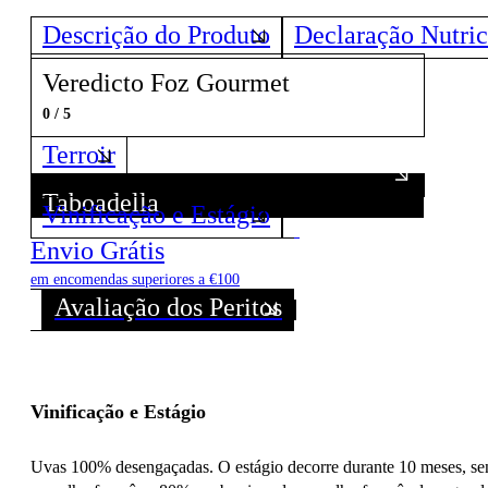
Descrição do Produto
Declaração Nutric
Veredicto Foz Gourmet
0 / 5
Terroir
Taboadella
Vinificação e Estágio
Descubra todos os Vinhos deste Produtor!
Envio Grátis
em encomendas superiores a €100
Avaliação dos Peritos
Vinificação e Estágio
Uvas 100% desengaçadas. O estágio decorre durante 10 meses, sen