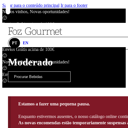
Saltar para o conteúdo principal
Ir para o footer
Novos vinhos, Novas oportunidades!
🙂
Envios Grátis acima de 100€
🙂
Novos vinhos, Novas oportunidades!
🙂
PT
EN
Envios Grátis acima de 100€
🙂
Moderado
Novos vinhos, Novas oportunidades!
🙂
Envios Grátis acima de 100€
🙂
Estamos a fazer uma pequena pausa.
Enquanto estivermos ausentes, o nosso catálogo online contin
As novas encomendas estão temporariamente suspensas a