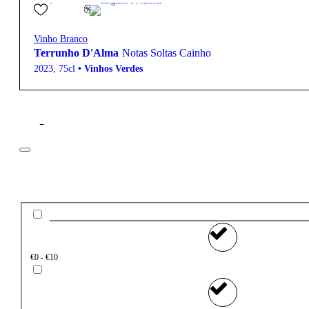
Elegante e Mineral
Vinho Branco
Terrunho D'Alma
Notas Soltas Cainho
2023
,
75cl
•
Vinhos Verdes
Filtros
Preço
€0 - €10