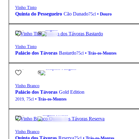
Vinho Tinto
Quinta do Pessegueiro
Cão Danado
75cl
•
Douro
25,15
€
14.5º
Elegante
Vinho Tinto
Palácio dos Távoras
Bastardo
75cl
•
Trás-os-Montes
95,10
€
12.5º
Complexo e Elegante
Vinho Branco
Palácio dos Távoras
Gold Edition
2019
,
75cl
•
Trás-os-Montes
12,20
€
13º
Elegante e Fresco
Vinho Branco
Quinta dos Távoras
Reserva
75cl
•
Trás-os-Montes