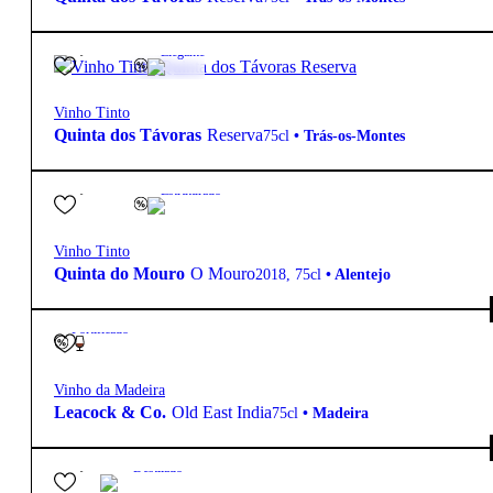
12,20
€
14.5º
Elegante
Vinho Tinto
Quinta dos Távoras
Reserva
75cl
•
Trás-os-Montes
55,00
€
14.5º
Estruturado
Vinho Tinto
Quinta do Mouro
O Mouro
2018
,
75cl
•
Alentejo
19º
Fortificado
Vinho da Madeira
Leacock & Co.
Old East India
75cl
•
Madeira
55,00
€
Destilado