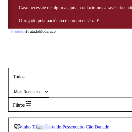
Caso necessite de alguma ajuda, contacte-nos através do e
Obrigado pela paciência e compreensão. 🍷
Produtos
Frutado
Moderado
Todos
Filtros
31,15
€
13º
Elegante