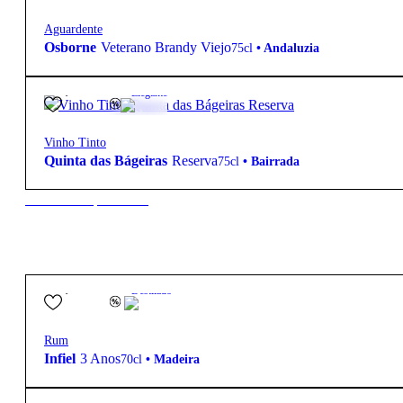
Aguardente
Osborne
Veterano Brandy Viejo
75cl
•
Andaluzia
13,50
€
13.0º
Elegante
Vinho Tinto
Quinta das Bágeiras
Reserva
75cl
•
Bairrada
New to our products?
39,50
€
40.0º
Destilado
Rum
Infiel
3 Anos
70cl
•
Madeira
21,90
€
12.1º