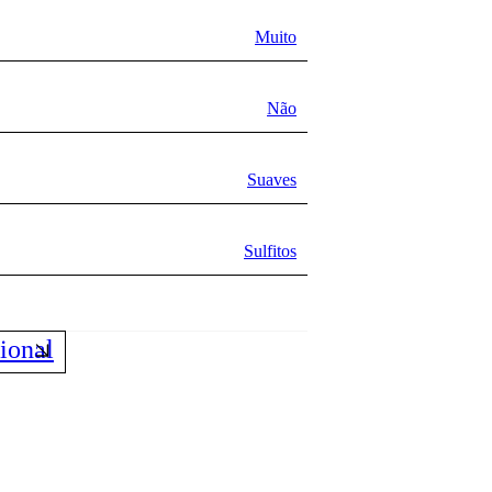
Muito
Não
Suaves
Sulfitos
ional