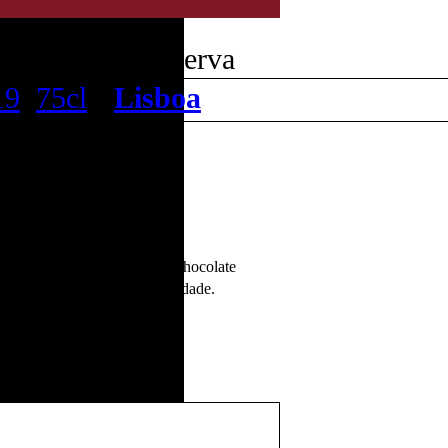
na Aninhas Reserva
19
,
75cl
•
Lisboa
a Foz Gourmet.
lexo com notas especiadas, chocolate
om grande frescura e mineralidade.
no forno.