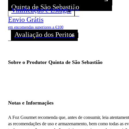
Quinta de São Sebastião
Vinificação e Estágio
Descubra todos os Vinhos deste Produtor!
Envio Grátis
em encomendas superiores a €100
Avaliação dos Peritos
Sobre o Produtor Quinta de São Sebastião
Notas e Informações
A Foz Gourmet recomenda que, antes de consumir, leia atentamente 
as recomendações de uso e armazenamento, bem como todas as even