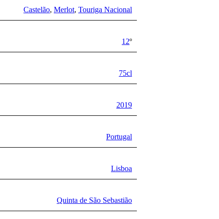
Castelão
,
Merlot
,
Touriga Nacional
12
º
75cl
2019
Portugal
Lisboa
Quinta de São Sebastião