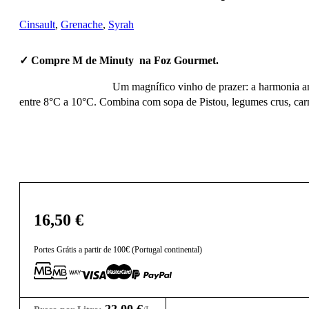
Cinsault
,
Grenache
,
Syrah
✓ Compre M de Minuty na Foz Gourmet.
Um magnífico vinho de prazer: a harmonia ar
entre 8°C a 10°C. Combina com sopa de Pistou, legumes crus, car
16,50
€
Portes Grátis a partir de 100€ (Portugal continental)
22,00
€