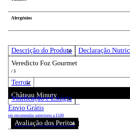
Alergénios
Descrição do Produto
Declaração Nutric
Veredicto Foz Gourmet
/ 5
Terroir
Château Minuty
Vinificação e Estágio
Descubra todos os Vinhos deste Produtor!
Envio Grátis
em encomendas superiores a €100
Avaliação dos Peritos