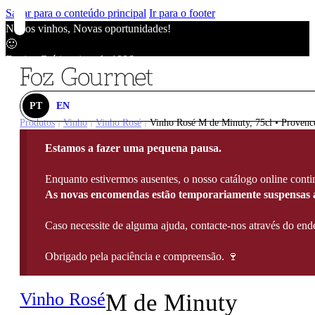
Saltar para o conteúdo principal
Ir para o footer
Novos vinhos, Novas oportunidades!
🙂
Envios Grátis acima de 100€
🙂
Novos vinhos, Novas oportunidades!
🙂
PT
EN
Envios Grátis acima de 100€
Produtos
Vinho
Vinho Rosé
Vinho Rosé M de Minuty, 75cl • Provenc
|
|
|
🙂
Estamos a fazer uma pequena pausa.
Novos vinhos, Novas oportunidades!
🙂
Enquanto estivermos ausentes, o nosso catálogo online contin
Envios Grátis acima de 100€
As novas encomendas estão temporariamente suspensas a
🙂
Caso necessite de alguma ajuda, contacte-nos através do e
Obrigado pela paciência e compreensão. 🍷
Vinho Rosé
M de Minuty