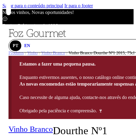
Saltar para o conteúdo principal
Ir para o footer
Novos vinhos, Novas oportunidades!
🙂
Envios Grátis acima de 100€
🙂
Novos vinhos, Novas oportunidades!
🙂
PT
EN
Envios Grátis acima de 100€
Produtos
Vinho
Vinho Branco
Vinho Branco Dourthe Nº1 2015, 75cl 
|
|
|
🙂
Estamos a fazer uma pequena pausa.
Novos vinhos, Novas oportunidades!
🙂
Enquanto estivermos ausentes, o nosso catálogo online contin
Envios Grátis acima de 100€
As novas encomendas estão temporariamente suspensas a
🙂
Caso necessite de alguma ajuda, contacte-nos através do e
Obrigado pela paciência e compreensão. 🍷
Vinho Branco
Dourthe Nº1