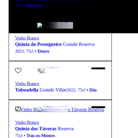
75cl
•
Bairrada
27,90
€
13º
Complexo e Elegante
Vinho Branco
Quinta do Pessegueiro
Grande Reserva
2023
,
75cl
•
Douro
38,40
€
13.5º
Complexo
Vinho Branco
Taboadella
Grande Villae
2022
,
75cl
•
Dão
12,20
€
13º
Elegante e Fresco
Vinho Branco
Quinta dos Távoras
Reserva
75cl
•
Trás-os-Montes