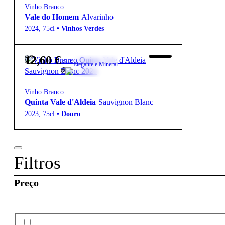
Vinho Branco
Vale do Homem
Alvarinho
2024
,
75cl
•
Vinhos Verdes
12,60
€
12.0º
Elegante e Mineral
Vinho Branco
Quinta Vale d'Aldeia
Sauvignon Blanc
2023
,
75cl
•
Douro
Filtros
Preço