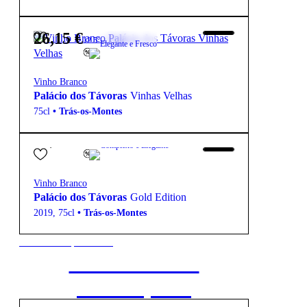
26,15
€
12.5º
Elegante e Fresco
Vinho Branco
Palácio dos Távoras
Vinhas Velhas
75cl
•
Trás-os-Montes
95,10
€
12.5º
Complexo e Elegante
Vinho Branco
Palácio dos Távoras
Gold Edition
2019
,
75cl
•
Trás-os-Montes
New to our products?
Get the Wine
starter pack
18,10
€