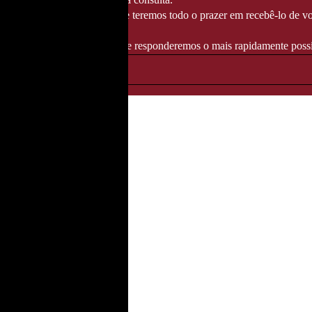
té 14/08/2026
, altura em que teremos todo o prazer em recebê-lo de vo
ndereço info@fozgourmet.com e responderemos o mais rapidamente possí