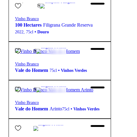
13.5º
Complexo e Elegante
Vinho Branco
100 Hectares
Filigrana Grande Reserva
2022
,
75cl
•
Douro
5,60
€
11.5º
Elegante e Fresco
Vinho Branco
Vale do Homem
75cl
•
Vinhos Verdes
6,30
€
12.0º
Elegante e Fresco
Vinho Branco
Vale do Homem
Arinto
75cl
•
Vinhos Verdes
9,80
€
13º
Elegante e Fresco