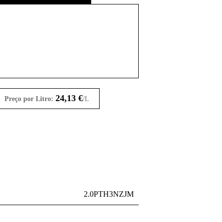
24,13
€
Preço por Litro:
/L
2.0PTH3NZJM