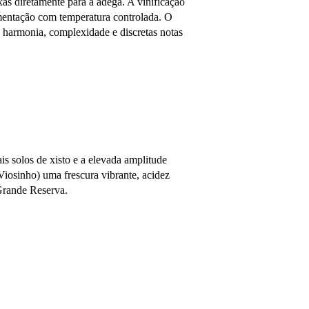
as diretamente para a adega. A vinificação
rmentação com temperatura controlada. O
e harmonia, complexidade e discretas notas
is solos de xisto e a elevada amplitude
Viosinho) uma frescura vibrante, acidez
Grande Reserva.