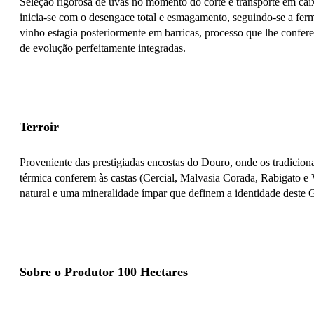
Seleção rigorosa de uvas no momento do corte e transporte em caix
inicia-se com o desengace total e esmagamento, seguindo-se a fe
vinho estagia posteriormente em barricas, processo que lhe confer
de evolução perfeitamente integradas.
Terroir
Proveniente das prestigiadas encostas do Douro, onde os tradiciona
térmica conferem às castas (Cercial, Malvasia Corada, Rabigato e 
natural e uma mineralidade ímpar que definem a identidade deste 
Sobre o Produtor 100 Hectares