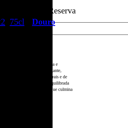
igrana Grande Reserva
22
,
75cl
•
Douro
urmet.
esenta o apogeu da excelência e
verdeada, exibe um nariz elegante,
e toranja, aliados a notas florais e de
idez vibrante perfeitamente equilibrada
a verdadeira joia enológica que culmina