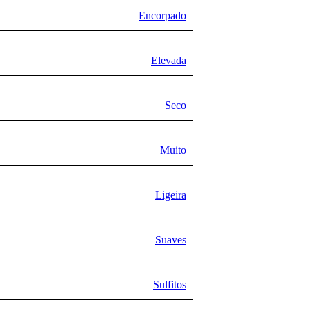
Encorpado
Elevada
Seco
Muito
Ligeira
Suaves
Sulfitos