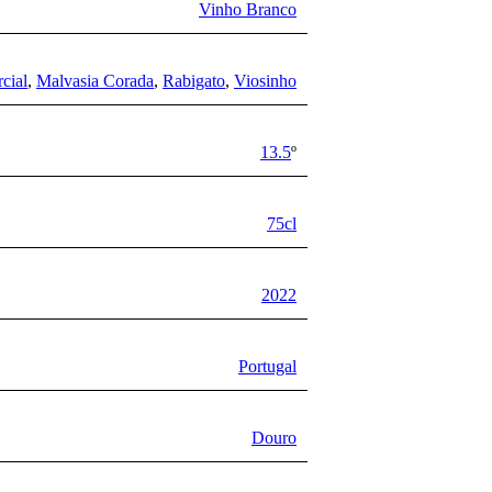
Vinho Branco
cial
,
Malvasia Corada
,
Rabigato
,
Viosinho
13.5
º
75cl
2022
Portugal
Douro