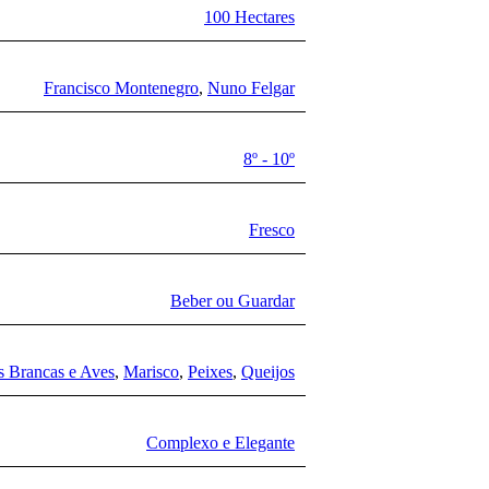
100 Hectares
Francisco Montenegro
,
Nuno Felgar
8º - 10º
Fresco
Beber ou Guardar
s Brancas e Aves
,
Marisco
,
Peixes
,
Queijos
Complexo e Elegante