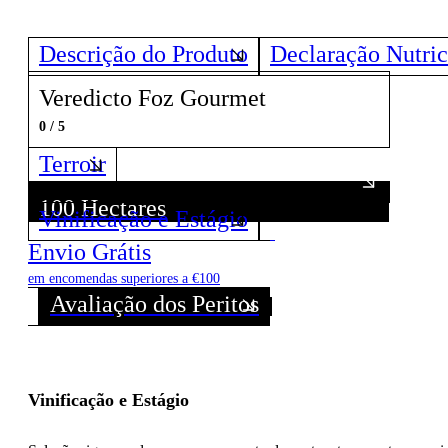
Descrição do Produto
Declaração Nutric
Veredicto Foz Gourmet
0 / 5
Terroir
100 Hectares
Vinificação e Estágio
Descubra todos os Vinhos deste Produtor!
Envio Grátis
em encomendas superiores a €100
Avaliação dos Peritos
Vinificação e Estágio