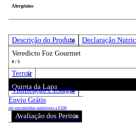
Alergénios
Descrição do Produto
Declaração Nutric
Veredicto Foz Gourmet
0 / 5
Terroir
Quinta da Lapa
Vinificação e Estágio
Descubra todos os Vinhos deste Produtor!
Envio Grátis
em encomendas superiores a €100
Avaliação dos Peritos