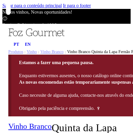
Saltar para o conteúdo principal
Ir para o footer
Novos vinhos, Novas oportunidades!
🙂
Envios Grátis acima de 100€
🙂
Novos vinhos, Novas oportunidades!
PT
EN
🙂
Envios Grátis acima de 100€
Produtos
Vinho
Vinho Branco
Vinho Branco Quinta da Lapa Fernão Pi
|
|
|
🙂
Estamos a fazer uma pequena pausa.
Novos vinhos, Novas oportunidades!
🙂
Enquanto estivermos ausentes, o nosso catálogo online contin
Envios Grátis acima de 100€
As novas encomendas estão temporariamente suspensas a
🙂
Caso necessite de alguma ajuda, contacte-nos através do e
Obrigado pela paciência e compreensão. 🍷
Vinho Branco
Quinta da Lapa