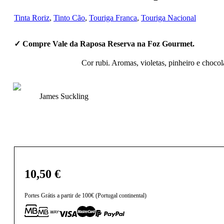
Tinta Roriz
,
Tinto Cão
,
Touriga Franca
,
Touriga Nacional
✓ Compre Vale da Raposa Reserva na Foz Gourmet.
Cor rubi. Aromas, violetas, pinheiro e choco
James Suckling
10,50
€
Portes Grátis a partir de 100€ (Portugal continental)