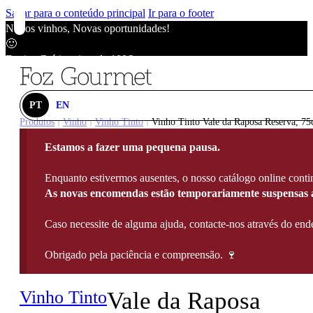
Saltar para o conteúdo principal
Ir para o footer
Novos vinhos, Novas oportunidades!
🙂
Envios Grátis acima de 100€
🙂
Novos vinhos, Novas oportunidades!
🙂
PT
EN
Envios Grátis acima de 100€
Produtos
Vinho
Vinho Tinto
Vinho Tinto Vale da Raposa Reserva, 75
|
|
|
🙂
Estamos a fazer uma pequena pausa.
Novos vinhos, Novas oportunidades!
🙂
Enquanto estivermos ausentes, o nosso catálogo online contin
Envios Grátis acima de 100€
As novas encomendas estão temporariamente suspensas a
🙂
Caso necessite de alguma ajuda, contacte-nos através do e
Obrigado pela paciência e compreensão. 🍷
Vinho Tinto
Vale da Raposa