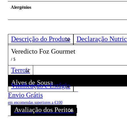
Alergénios
Descrição do Produto
Declaração Nutric
Veredicto Foz Gourmet
/ 5
Terroir
Alves de Sousa
Vinificação e Estágio
Descubra todos os Vinhos deste Produtor!
Envio Grátis
em encomendas superiores a €100
Avaliação dos Peritos