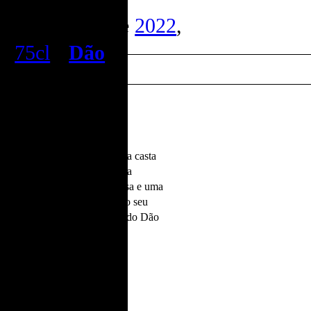
Grande Villae
2022
,
75cl
•
Dão
erência da sua região, onde a casta
te como idealizado. Revela uma
orpado, com uma textura sedosa e uma
a do Encruzado, sublimada pelo seu
e mineral que apenas a região do Dão
 de uma precisão incrível.