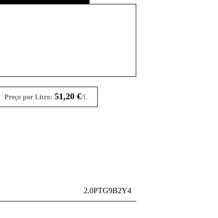
51,20
€
Preço por Litro:
/L
2.0PTG9B2Y4