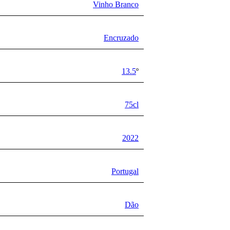
Vinho Branco
Encruzado
13.5
º
75cl
2022
Portugal
Dão