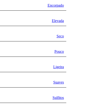
Encorpado
Elevada
Seco
Pouco
Ligeira
Suaves
Sulfitos