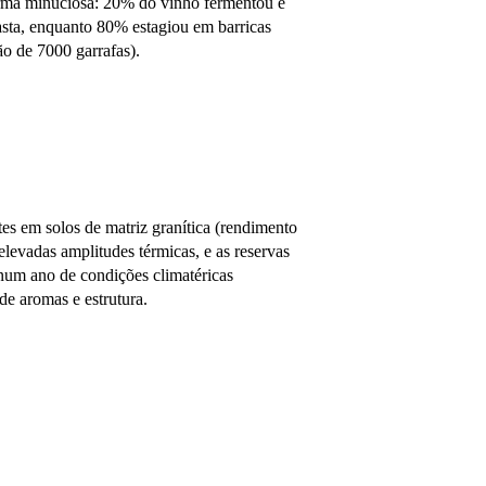
forma minuciosa: 20% do vinho fermentou e
asta, enquanto 80% estagiou em barricas
ão de 7000 garrafas).
es em solos de matriz granítica (rendimento
evadas amplitudes térmicas, e as reservas
num ano de condições climatéricas
e aromas e estrutura.