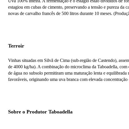
Uva 100% inteira. A fermentação e o estágio estão divididos de 
estagiou em cubas de cimento, preservando a tensão e pureza da c
novas de carvalho francês de 500 litros durante 10 meses. (Produç
Terroir
Vinhas situadas em Silvã de Cima (sub-região de Castendo), assent
de 4000 kg/ha). A combinação do microclima da Taboadella, com el
de água no subsolo permitiram uma maturação lenta e equilibrada 
favoráveis, originando uma uva branca com elevada concentração d
Sobre o Produtor Taboadella