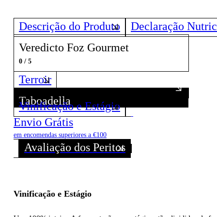
Descrição do Produto
Declaração Nutric
Veredicto Foz Gourmet
0 / 5
Terroir
Taboadella
Vinificação e Estágio
Descubra todos os Vinhos deste Produtor!
Envio Grátis
em encomendas superiores a €100
Avaliação dos Peritos
Vinificação e Estágio