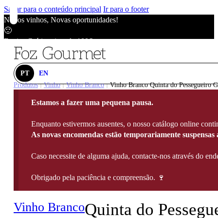
Saltar para o conteúdo principal
Ir para o footer
Novos vinhos, Novas oportunidades!
🙂
Envios Grátis acima de 100€
🙂
Novos vinhos, Novas oportunidades!
🙂
PT
EN
Envios Grátis acima de 100€
Produtos
Vinho
Vinho Branco
Vinho Branco Quinta do Pessegueiro G
|
|
|
🙂
Estamos a fazer uma pequena pausa.
Novos vinhos, Novas oportunidades!
🙂
Enquanto estivermos ausentes, o nosso catálogo online contin
Envios Grátis acima de 100€
As novas encomendas estão temporariamente suspensas a
🙂
Caso necessite de alguma ajuda, contacte-nos através do e
Obrigado pela paciência e compreensão. 🍷
Vinho Branco
Quinta do Pessegu