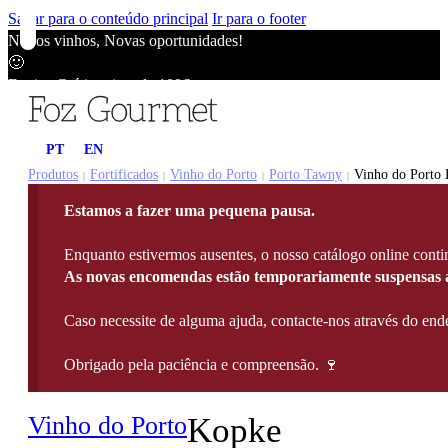
Saltar para o conteúdo principal
Ir para o footer
Novos vinhos, Novas oportunidades!
🙂
Envios Grátis acima de 100€
🙂
Novos vinhos, Novas oportunidades!
PT
EN
🙂
Envios Grátis acima de 100€
Produtos
Fortificados
Vinho do Porto
Porto Tawny
Vinho do Porto 
|
|
|
|
🙂
Estamos a fazer uma pequena pausa.
Novos vinhos, Novas oportunidades!
🙂
Enquanto estivermos ausentes, o nosso catálogo online contin
Envios Grátis acima de 100€
As novas encomendas estão temporariamente suspensas a
🙂
Caso necessite de alguma ajuda, contacte-nos através do e
Obrigado pela paciência e compreensão. 🍷
Vinho do Porto
Kopke