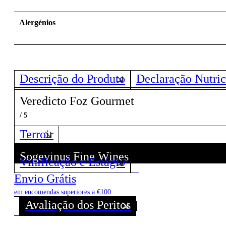
Alergénios
Descrição do Produto
Declaração Nutric
Veredicto Foz Gourmet
/ 5
Terroir
Sogevinus Fine Wines
Vinificação e Estágio
Descubra todos os Vinhos deste Produtor!
Envio Grátis
em encomendas superiores a €100
Avaliação dos Peritos