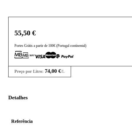
55,50
€
Portes Grátis a partir de 100€ (Portugal continental)
74,00
€
Preço por Litro:
/L
Detalhes
Referência