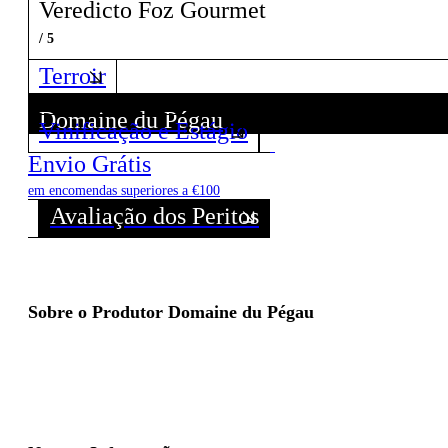
Veredicto Foz Gourmet
/ 5
Terroir
Domaine du Pégau
Vinificação e Estágio
Descubra todos os Vinhos deste Produtor!
Envio Grátis
em encomendas superiores a €100
Avaliação dos Peritos
Sobre o Produtor Domaine du Pégau