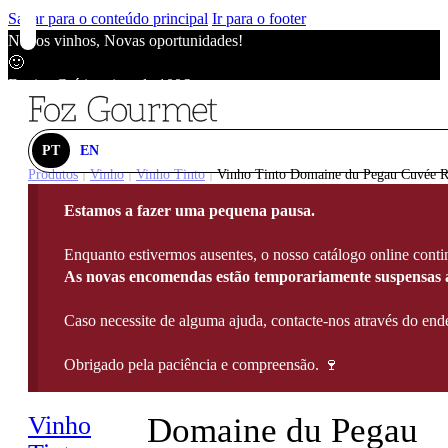
Saltar para o conteúdo principal
Ir para o footer
Novos vinhos, Novas oportunidades!
🙂
Envios Grátis acima de 100€
🙂
Novos vinhos, Novas oportunidades!
🙂
PT
EN
Envios Grátis acima de 100€
Produtos
Vinho
Vinho Tinto
Vinho Tinto Domaine du Pegau Cuvée Ré
|
|
|
🙂
Estamos a fazer uma pequena pausa.
Novos vinhos, Novas oportunidades!
🙂
Enquanto estivermos ausentes, o nosso catálogo online contin
Envios Grátis acima de 100€
As novas encomendas estão temporariamente suspensas a
🙂
Caso necessite de alguma ajuda, contacte-nos através do e
Obrigado pela paciência e compreensão. 🍷
Vinho
Domaine du Pegau