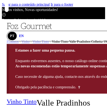
Saltar para o conteúdo principal
Ir para o footer
Novos vinhos, Novas oportunidades!
🙂
Envios Grátis acima de 100€
🙂
Novos vinhos, Novas oportunidades!
🙂
PT
EN
Envios Grátis acima de 100€
Produtos
Vinho
Vinho Tinto
Vinho Tinto Valle Pradinhos Colheita 19
|
|
|
🙂
Estamos a fazer uma pequena pausa.
Novos vinhos, Novas oportunidades!
🙂
Enquanto estivermos ausentes, o nosso catálogo online contin
Envios Grátis acima de 100€
As novas encomendas estão temporariamente suspensas a
🙂
Caso necessite de alguma ajuda, contacte-nos através do e
Obrigado pela paciência e compreensão. 🍷
Vinho Tinto
Valle Pradinhos