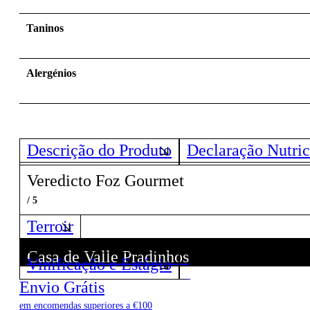
Taninos
Alergénios
Descrição do Produto
Declaração Nutric
Veredicto Foz Gourmet
/ 5
Terroir
Casa de Valle Pradinhos
Vinificação e Estágio
Descubra todos os Vinhos deste Produtor!
Envio Grátis
em encomendas superiores a €100