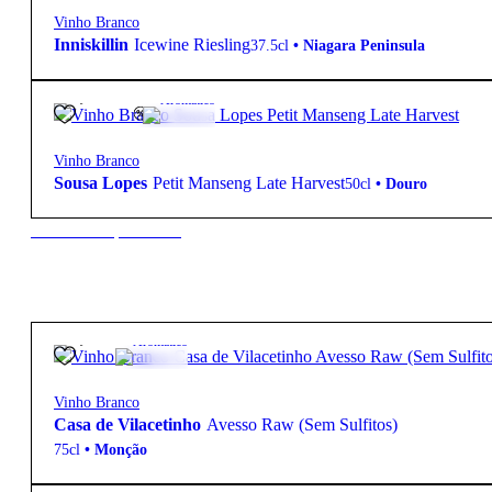
Vinho Branco
Inniskillin
Icewine Riesling
37.5cl
•
Niagara Peninsula
28,50
€
12.5º
Aromático
Vinho Branco
Sousa Lopes
Petit Manseng Late Harvest
50cl
•
Douro
New to our products?
22,50
€
Aromático
Vinho Branco
Casa de Vilacetinho
Avesso Raw (Sem Sulfitos)
75cl
•
Monção