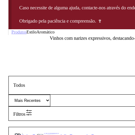
Caso necessite de alguma ajuda, contacte-nos através do e
Obrigado pela paciência e compreensão. 🍷
Produtos
Estilo
Aromático
Vinhos com narizes expressivos, destacando-s
Todos
Filtros
17,95
€
13.5º
Aromático