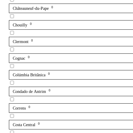
0
Châteauneuf-du-Pape
0
Chouilly
0
Clermont
0
Cognac
0
Colúmbia Britânica
0
Condado de Antrim
0
Correns
0
Costa Central