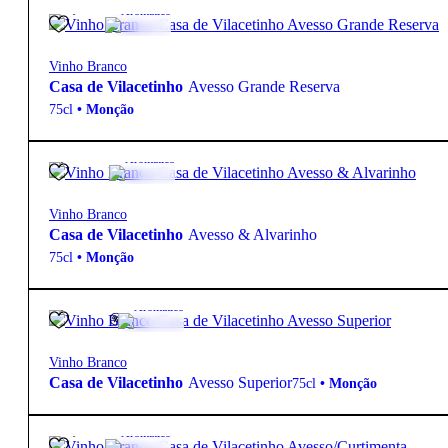
34,95
€
Aromático
Vinho Branco
Casa de Vilacetinho
Avesso Grande Reserva
75cl
•
Monção
9,50
€
13º
Aromático
Vinho Branco
Casa de Vilacetinho
Avesso & Alvarinho
75cl
•
Monção
9,50
€
13.5º
Aromático
Vinho Branco
Casa de Vilacetinho
Avesso Superior
75cl
•
Monção
12,50
€
Aromático