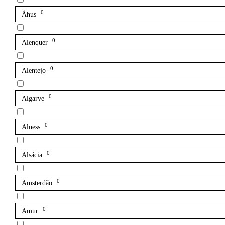
0
Åhus
0
Alenquer
0
Alentejo
0
Algarve
0
Alness
0
Alsácia
0
Amsterdão
0
Amur