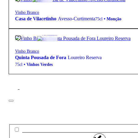
Vinho Branco
Casa de Vilacetinho
Avesso-Curtimenta
75cl
•
Monção
11,95
€
13º
Aromático
Vinho Branco
Quinta Pousada de Fora
Loureiro Reserva
75cl
•
Vinhos Verdes
Filtros
Preço