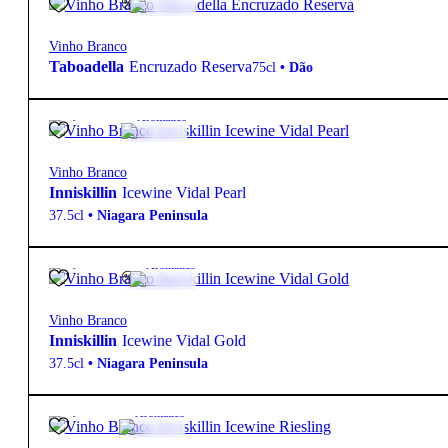
Vinho Branco
Taboadella
Encruzado Reserva
75cl
•
Dão
66,00
€
10º
Aromático
Vinho Branco
Inniskillin
Icewine Vidal Pearl
37.5cl
•
Niagara Peninsula
79,30
€
10.5º
Aromático
Vinho Branco
Inniskillin
Icewine Vidal Gold
37.5cl
•
Niagara Peninsula
88,10
€
9º
Aromático