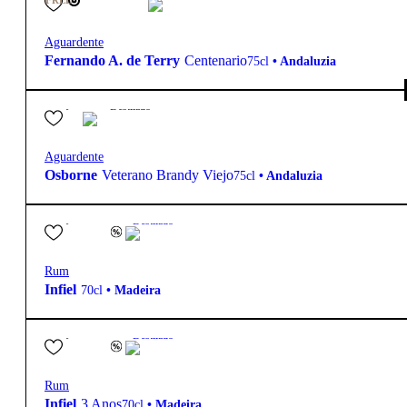
FREE
Aguardente
Fernando A. de Terry
Centenario
75cl
•
Andaluzia
55,00
€
Destilado
Aguardente
Osborne
Veterano Brandy Viejo
75cl
•
Andaluzia
45,00
€
40.0º
Destilado
Rum
Infiel
70cl
•
Madeira
39,50
€
40.0º
Destilado
Rum
Infiel
3 Anos
70cl
•
Madeira