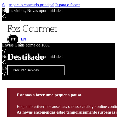
Saltar para o conteúdo principal
Ir para o footer
Novos vinhos, Novas oportunidades!
🙂
Envios Grátis acima de 100€
🙂
Novos vinhos, Novas oportunidades!
🙂
PT
EN
Envios Grátis acima de 100€
🙂
Destilado
Novos vinhos, Novas oportunidades!
🙂
Envios Grátis acima de 100€
🙂
Estamos a fazer uma pequena pausa.
Enquanto estivermos ausentes, o nosso catálogo online contin
As novas encomendas estão temporariamente suspensas a