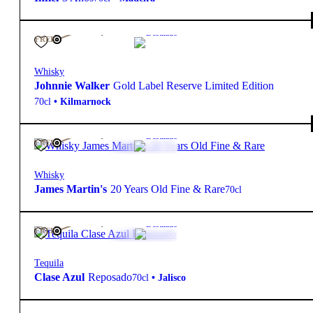
135,00
€
40º
Destilado
FREE
Whisky
Johnnie Walker
Gold Label Reserve Limited Edition
70cl
•
Kilmarnock
475,00
€
43º
Destilado
FREE
Whisky
James Martin's
20 Years Old Fine & Rare
70cl
199,50
€
40º
Destilado
FREE
Tequila
Clase Azul
Reposado
70cl
•
Jalisco
455,00
€
40º
Destilado