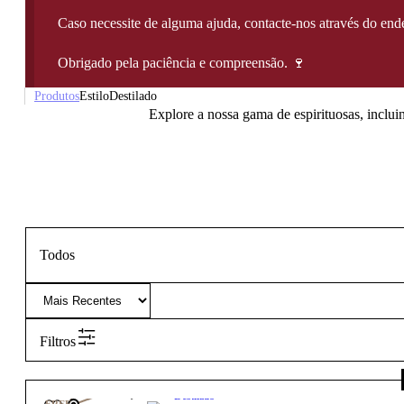
Caso necessite de alguma ajuda, contacte-nos através do e
Obrigado pela paciência e compreensão. 🍷
Produtos
Estilo
Destilado
Explore a nossa gama de espirituosas, inclui
Todos
Filtros
100,00
€
Destilado