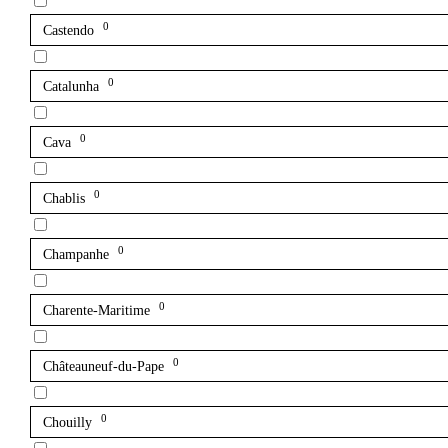
0
Castendo
0
Catalunha
0
Cava
0
Chablis
0
Champanhe
0
Charente-Maritime
0
Châteauneuf-du-Pape
0
Chouilly