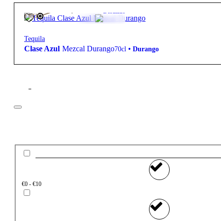
460,00
€
44º
Destilado
FREE
Tequila
Clase Azul
Mezcal Durango
70cl
•
Durango
Filtros
Preço
€0 - €10