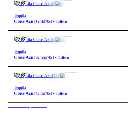
FREE
Tequila
Clase Azul
Gold
70cl
•
Jalisco
825,00
€
40º
Destilado
FREE
Tequila
Clase Azul
Añejo
70cl
•
Jalisco
3 235,00
€
40º
Destilado
FREE
Tequila
Clase Azul
Ultra
70cl
•
Jalisco
New to our products?