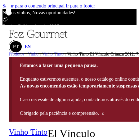
Saltar para o conteúdo principal
Ir para o footer
Novos vinhos, Novas oportunidades!
🙂
Envios Grátis acima de 100€
🙂
Novos vinhos, Novas oportunidades!
🙂
PT
EN
Envios Grátis acima de 100€
Produtos
Vinho
Vinho Tinto
Vinho Tinto El Vínculo Crianza 2012, 7
|
|
|
🙂
Estamos a fazer uma pequena pausa.
Novos vinhos, Novas oportunidades!
🙂
Enquanto estivermos ausentes, o nosso catálogo online contin
Envios Grátis acima de 100€
As novas encomendas estão temporariamente suspensas a
🙂
Caso necessite de alguma ajuda, contacte-nos através do e
Obrigado pela paciência e compreensão. 🍷
Vinho Tinto
El Vínculo