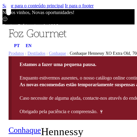
Saltar para o conteúdo principal
Ir para o footer
Novos vinhos, Novas oportunidades!
🙂
Envios Grátis acima de 100€
🙂
Novos vinhos, Novas oportunidades!
PT
EN
🙂
Envios Grátis acima de 100€
Produtos
Destilados
Conhaque
Conhaque Hennessy XO Extra Old, 70
|
|
|
🙂
Estamos a fazer uma pequena pausa.
Novos vinhos, Novas oportunidades!
🙂
Enquanto estivermos ausentes, o nosso catálogo online contin
Envios Grátis acima de 100€
As novas encomendas estão temporariamente suspensas a
🙂
Caso necessite de alguma ajuda, contacte-nos através do e
Obrigado pela paciência e compreensão. 🍷
Conhaque
Hennessy