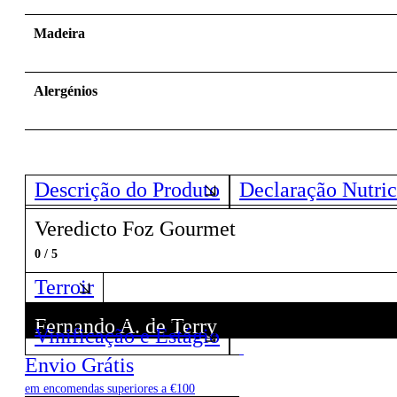
Madeira
Alergénios
Descrição do Produto
Declaração Nutric
Veredicto Foz Gourmet
0 / 5
Terroir
Fernando A. de Terry
Vinificação e Estágio
Descubra todos os Vinhos deste Produtor!
Envio Grátis
em encomendas superiores a €100