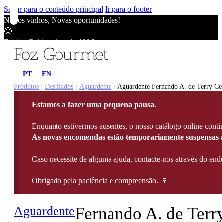
Saltar para o conteúdo principal
Ir para o footer
Novos vinhos, Novas oportunidades!
🙂
Envios Grátis acima de 100€
🙂
Novos vinhos, Novas oportunidades!
PT
EN
🙂
Envios Grátis acima de 100€
Produtos
Destilados
Aguardente
Aguardente Fernando A. de Terry Cen
|
|
|
🙂
Estamos a fazer uma pequena pausa.
Novos vinhos, Novas oportunidades!
🙂
Enquanto estivermos ausentes, o nosso catálogo online contin
Envios Grátis acima de 100€
As novas encomendas estão temporariamente suspensas a
🙂
Caso necessite de alguma ajuda, contacte-nos através do e
Obrigado pela paciência e compreensão. 🍷
Aguardente
Fernando A. de Terr